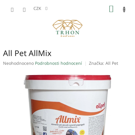
Přejít
NÁKUP
na
CZK
obsah
KOŠÍK
All Pet AllMix
Průměrné
Neohodnoceno
Podrobnosti hodnocení
Značka:
All Pet
hodnocení
produktu
je
0,0
z
5
hvězdiček.