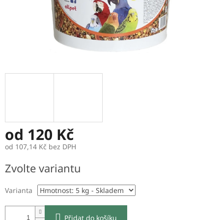
od
120 Kč
od
107,14 Kč
bez DPH
Měrná
Zvolte variantu
cena:
Varianta
Přidat do košíku