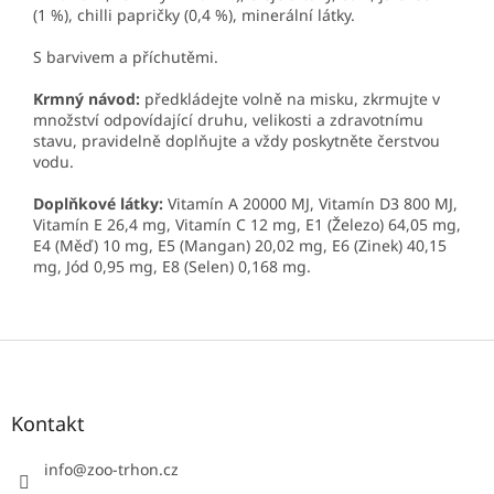
(1 %), chilli papričky (0,4 %), minerální látky.
S barvivem a příchutěmi.
Krmný návod:
předkládejte volně na misku, zkrmujte v
množství odpovídající druhu, velikosti a zdravotnímu
stavu, pravidelně doplňujte a vždy poskytněte čerstvou
vodu.
Doplňkové látky:
Vitamín A 20000 MJ, Vitamín D3 800 MJ,
Vitamín E 26,4 mg, Vitamín C 12 mg, E1 (Železo) 64,05 mg,
E4 (Měď) 10 mg, E5 (Mangan) 20,02 mg, E6 (Zinek) 40,15
mg, Jód 0,95 mg, E8 (Selen) 0,168 mg.
Z
á
p
a
Kontakt
t
í
info
@
zoo-trhon.cz