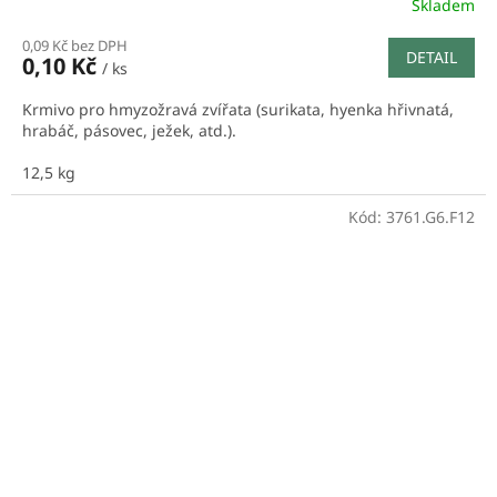
Skladem
0,09 Kč bez DPH
DETAIL
0,10 Kč
/ ks
Krmivo pro hmyzožravá zvířata (surikata, hyenka hřivnatá,
hrabáč, pásovec, ježek, atd.).
12,5 kg
Kód:
3761.G6.F12