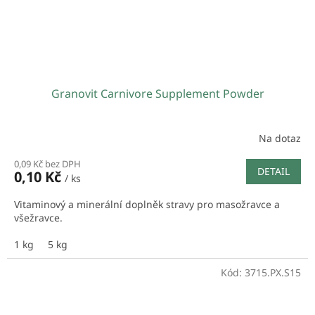
Granovit Carnivore Supplement Powder
Na dotaz
0,09 Kč bez DPH
DETAIL
0,10 Kč
/ ks
Vitaminový a minerální doplněk stravy pro masožravce a
všežravce.
1 kg
5 kg
Kód:
3715.PX.S15