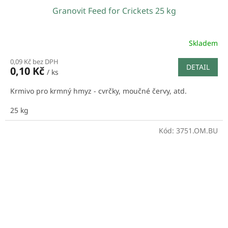
Granovit Feed for Crickets 25 kg
Skladem
0,09 Kč bez DPH
DETAIL
0,10 Kč
/ ks
Krmivo pro krmný hmyz - cvrčky, moučné červy, atd.
25 kg
Kód:
3751.OM.BU