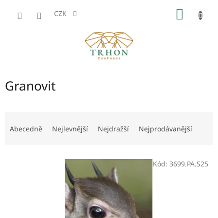
Přejít
NÁKUP
na
CZK
obsah
KOŠÍK
Granovit
Ř
a
Abecedně
Nejlevnější
Nejdražší
Nejprodávanější
z
e
V
n
Kód:
3699.PA.S25
ý
í
p
p
i
r
s
o
p
d