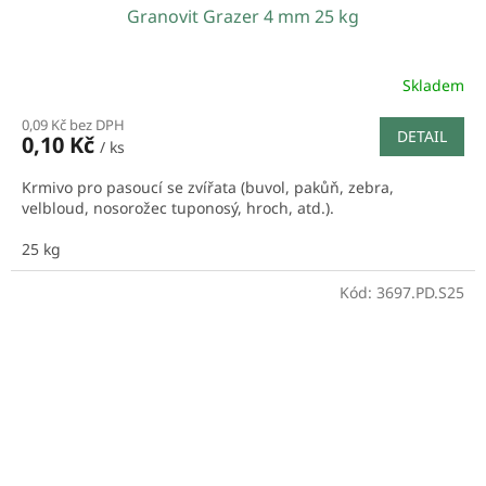
Granovit Grazer 4 mm 25 kg
Skladem
0,09 Kč bez DPH
DETAIL
0,10 Kč
/ ks
Krmivo pro pasoucí se zvířata (buvol, pakůň, zebra,
velbloud, nosorožec tuponosý, hroch, atd.).
25 kg
Kód:
3697.PD.S25