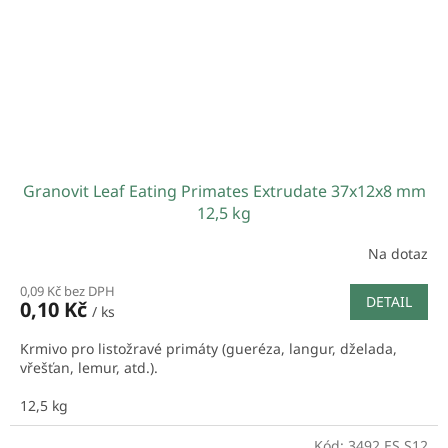
Granovit Leaf Eating Primates Extrudate 37x12x8 mm
12,5 kg
Na dotaz
0,09 Kč bez DPH
DETAIL
0,10 Kč
/ ks
Krmivo pro listožravé primáty (gueréza, langur, dželada,
vřešťan, lemur, atd.).
12,5 kg
Kód:
3492.ES.S12