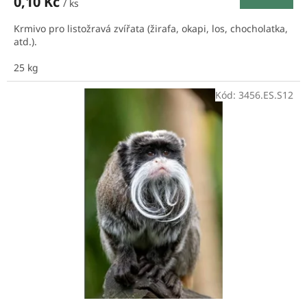
0,10 Kč
/ ks
Krmivo pro listožravá zvířata (žirafa, okapi, los, chocholatka,
atd.).
25 kg
Kód:
3456.ES.S12