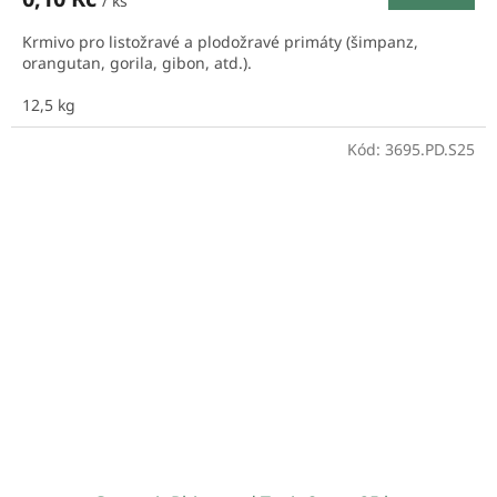
/ ks
Krmivo pro listožravé a plodožravé primáty (šimpanz,
orangutan, gorila, gibon, atd.).
12,5 kg
Kód:
3695.PD.S25