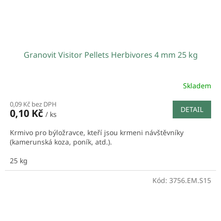
Granovit Visitor Pellets Herbivores 4 mm 25 kg
Skladem
0,09 Kč bez DPH
DETAIL
0,10 Kč
/ ks
Krmivo pro býložravce, kteří jsou krmeni návštěvníky
(kamerunská koza, poník, atd.).
25 kg
Kód:
3756.EM.S15