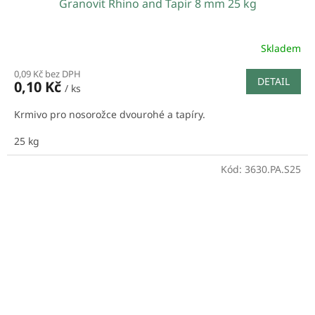
Granovit Rhino and Tapir 8 mm 25 kg
Skladem
0,09 Kč bez DPH
DETAIL
0,10 Kč
/ ks
Krmivo pro nosorožce dvourohé a tapíry.
25 kg
Kód:
3630.PA.S25