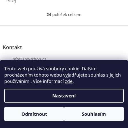
15 kg
24
položek celkem
O
v
l
Z
á
á
d
p
a
a
Kontakt
c
t
í
í
info
@
zoo-trhon.cz
p
r
+420 773 988 446
Tento web používá soubory cookie. Dalším
v
procházením tohoto webu vyjadřujete souhlas s jejich
+420 773 988 446
k
používáním.. Více informací
zde
.
y
Zoo-Trhoň.cz
v
ý
zoo.trhon
Nastavení
p
i
s
Přijímáme online platby
u
Odmítnout
Souhlasím