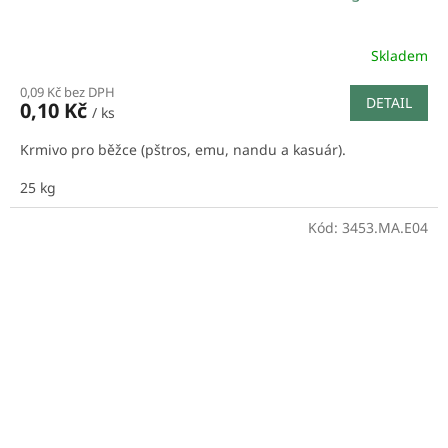
Skladem
0,09 Kč bez DPH
DETAIL
0,10 Kč
/ ks
Krmivo pro běžce (pštros, emu, nandu a kasuár).
25 kg
Kód:
3453.MA.E04