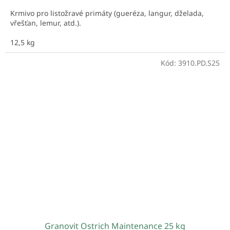
Krmivo pro listožravé primáty (gueréza, langur, dželada,
vřešťan, lemur, atd.).
12,5 kg
Kód:
3910.PD.S25
Granovit Ostrich Maintenance 25 kg