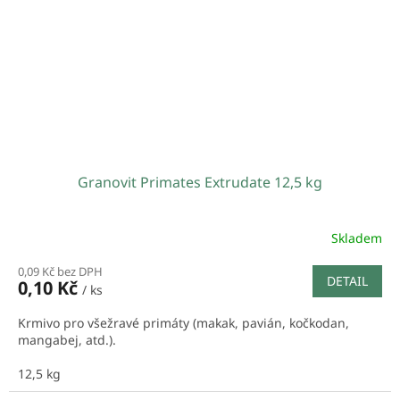
Granovit Primates Extrudate 12,5 kg
Skladem
0,09 Kč bez DPH
DETAIL
0,10 Kč
/ ks
Krmivo pro všežravé primáty (makak, pavián, kočkodan,
mangabej, atd.).
12,5 kg