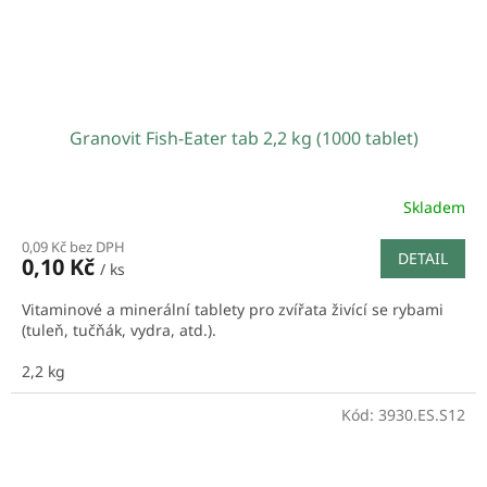
Granovit Fish-Eater tab 2,2 kg (1000 tablet)
Skladem
0,09 Kč bez DPH
DETAIL
0,10 Kč
/ ks
Vitaminové a minerální tablety pro zvířata živící se rybami
(tuleň, tučňák, vydra, atd.).
2,2 kg
Kód:
3930.ES.S12