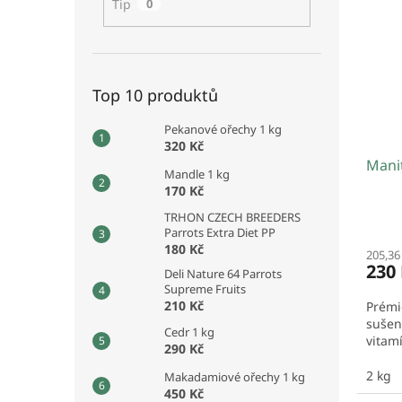
Tip
0
Top 10 produktů
Pekanové ořechy 1 kg
320 Kč
Mani
Mandle 1 kg
170 Kč
TRHON CZECH BREEDERS
Parrots Extra Diet PP
180 Kč
205,36
230
Deli Nature 64 Parrots
Supreme Fruits
210 Kč
Prémi
sušen
Cedr 1 kg
vitam
290 Kč
2 kg
Makadamiové ořechy 1 kg
450 Kč