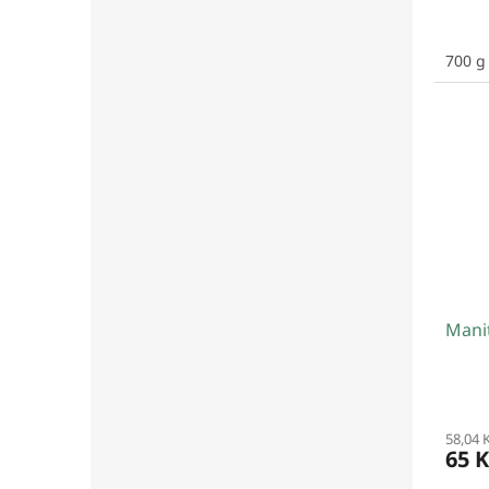
700 g
Manit
58,04 
65 