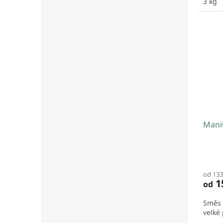
3 kg
Manit
od 133
1
od
Směs 
velké