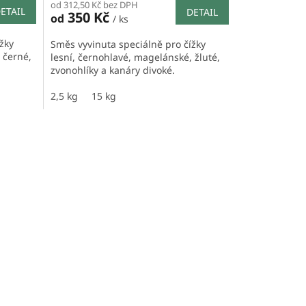
od 312,50 Kč bez DPH
ETAIL
DETAIL
350 Kč
od
/ ks
žky
Směs vyvinuta speciálně pro čížky
 černé,
lesní, černohlavé, magelánské, žluté,
zvonohlíky a kanáry divoké.
2,5 kg
15 kg