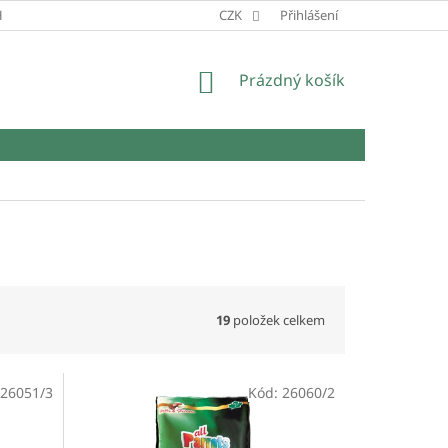
HRANY OSOBNÍCH ÚDAJŮ
CZK
Přihlášení
NÁKUPNÍ
Prázdný košík
KOŠÍK
19
položek celkem
26051/3
Kód:
26060/2