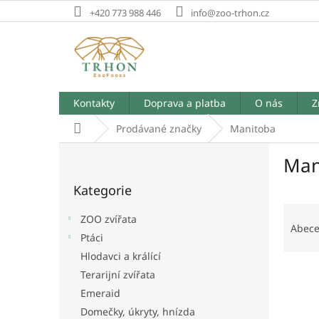
Přejít
+420 773 988 446
info@zoo-trhon.cz
na
obsah
Kontakty
Doprava a platba
O nás
Z
Domů
Prodávané značky
Manitoba
P
Man
o
Přeskočit
s
Kategorie
kategorie
t
Ř
r
ZOO zvířata
a
a
Abec
Ptáci
z
n
e
Hlodavci a králící
n
V
n
í
Terarijní zvířata
ý
í
p
Emeraid
p
p
a
Domečky, úkryty, hnízda