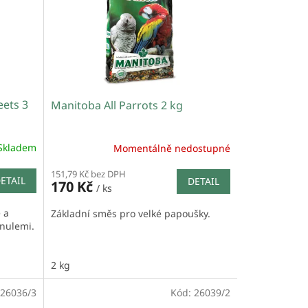
ets 3
Manitoba All Parrots 2 kg
Skladem
Momentálně nedostupné
151,79 Kč bez DPH
ETAIL
DETAIL
170 Kč
/ ks
 a
Základní směs pro velké papoušky.
anulemi.
2 kg
26036/3
Kód:
26039/2