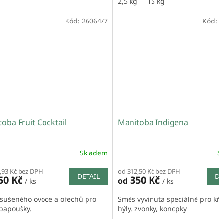
2,5 kg
15 kg
Kód:
26064/7
Kód:
oba Fruit Cocktail
Manitoba Indigena
Skladem
,93 Kč bez DPH
od 312,50 Kč bez DPH
DETAIL
D
50 Kč
350 Kč
od
/ ks
/ ks
sušeného ovoce a ořechů pro
Směs vyvinuta speciálně pro kř
 papoušky.
hýly, zvonky, konopky