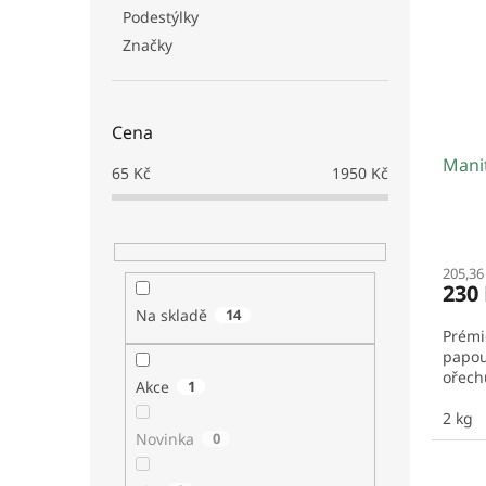
i
r
n
Podestýlky
s
o
e
p
Značky
d
l
r
u
o
k
d
t
Cena
u
ů
Manit
k
65
Kč
1950
Kč
t
ů
205,36
230
Na skladě
14
Prémi
papou
ořech
Akce
1
2 kg
Novinka
0