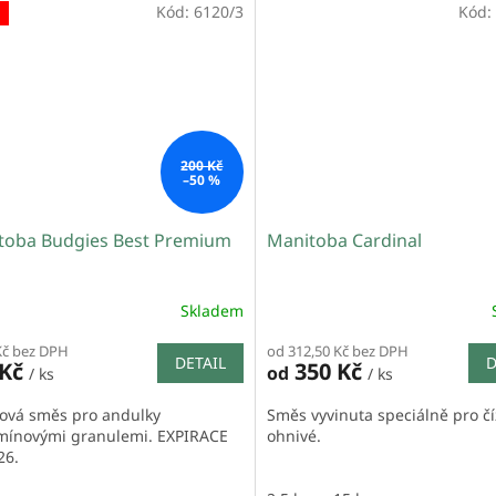
Kód:
6120/3
Kód:
200 Kč
–50 %
toba Budgies Best Premium
Manitoba Cardinal
Skladem
Kč bez DPH
od 312,50 Kč bez DPH
DETAIL
D
 Kč
350 Kč
od
/ ks
/ ks
ová směs pro andulky
Směs vyvinuta speciálně pro čí
amínovými granulemi. EXPIRACE
ohnivé.
26.