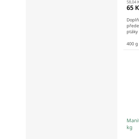
58,04 
65 
Doplň
přede
ptáky
400 g
Manit
kg