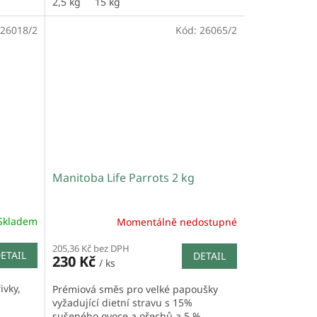
2,5 kg
15 kg
26018/2
Kód:
26065/2
Manitoba Life Parrots 2 kg
Skladem
Momentálně nedostupné
205,36 Kč bez DPH
ETAIL
DETAIL
230 Kč
/ ks
ivky,
Prémiová směs pro velké papoušky
vyžadující dietní stravu s 15%
sušeného ovoce a ořechů a 5 %