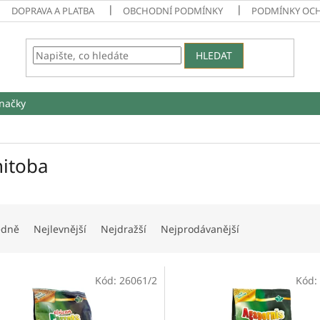
DOPRAVA A PLATBA
OBCHODNÍ PODMÍNKY
PODMÍNKY OC
HLEDAT
načky
itoba
edně
Nejlevnější
Nejdražší
Nejprodávanější
Kód:
26061/2
Kód: