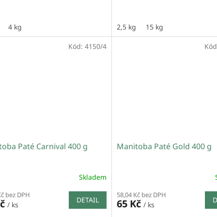
4 kg
2,5 kg
15 kg
Kód:
4150/4
Kód
oba Paté Carnival 400 g
Manitoba Paté Gold 400 g
Skladem
Kč bez DPH
58,04 Kč bez DPH
DETAIL
D
Kč
65 Kč
/ ks
/ ks