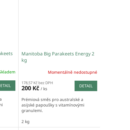
akeets
Manitoba Big Parakeets Energy 2
kg
Skladem
Momentálně nedostupné
178,57 Kč bez DPH
ETAIL
DETAIL
200 Kč
/ ks
a
Prémiová směs pro australské a
mi
asijské papoušky s vitamínovými
granulemi.
2 kg