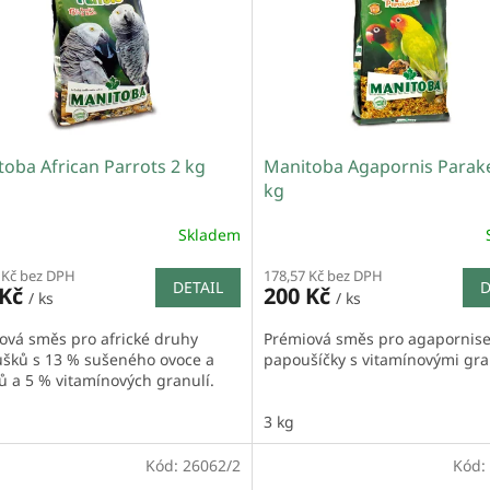
oba African Parrots 2 kg
Manitoba Agapornis Parake
kg
Skladem
 Kč bez DPH
178,57 Kč bez DPH
DETAIL
D
 Kč
200 Kč
/ ks
/ ks
ová směs pro africké druhy
Prémiová směs pro agapornise
šků s 13 % sušeného ovoce a
papoušíčky s vitamínovými gr
ů a 5 % vitamínových granulí.
3 kg
Kód:
26062/2
Kód: