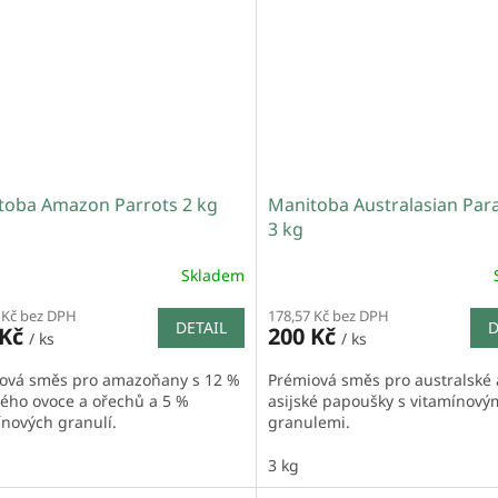
toba Amazon Parrots 2 kg
Manitoba Australasian Par
3 kg
Skladem
 Kč bez DPH
178,57 Kč bez DPH
DETAIL
D
 Kč
200 Kč
/ ks
/ ks
ová směs pro amazoňany s 12 %
Prémiová směs pro australské 
ého ovoce a ořechů a 5 %
asijské papoušky s vitamínový
ínových granulí.
granulemi.
3 kg