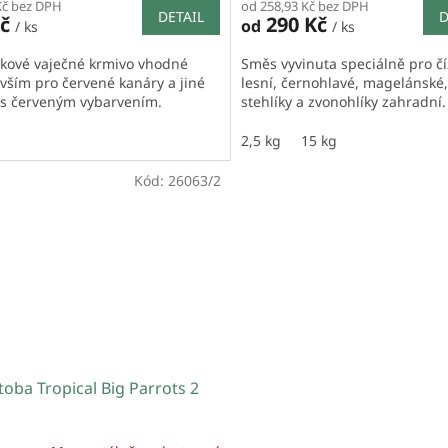
Kč bez DPH
od 258,93 Kč bez DPH
DETAIL
D
Kč
290 Kč
od
/ ks
/ ks
kové vaječné krmivo vhodné
Směs vyvinuta speciálně pro čí
vším pro červené kanáry a jiné
lesní, černohlavé, magelánské,
 s červeným vybarvením.
stehlíky a zvonohlíky zahradní.
2,5 kg
15 kg
Kód:
26063/2
oba Tropical Big Parrots 2