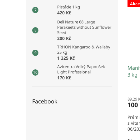
Akce
Pistácie 1 kg
420 Kč
Deli Nature 68 Large
Parakeets without Sunflower
Seed
200 Kč
TRHON Kangaroo & Wallaby
25 kg
1 325 Kč
Avicentra Velký Papoušek
Mani
Light Professional
3 kg
170 Kč
89,29 
Facebook
100
Prémi
s vit
06/20