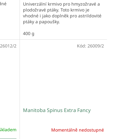
dné
Univerzální krmivo pro hmyzožravé a
plodožravé ptáky. Toto krmivo je
vhodné i jako doplněk pro astrildovité
ptáky a papoušky.
400 g
26012/2
Kód:
26009/2
Manitoba Spinus Extra Fancy
Skladem
Momentálně nedostupné