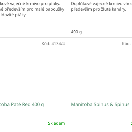
kové vaječné krmivo pro ptáky.
Doplňkové vaječné krmivo vho
é především pro malé papoušky
především pro žluté kanáry.
ildovité ptáky.
400 g
Kód:
4134/4
Kód:
toba Paté Red 400 g
Manitoba Spinus & Spinus
Skladem