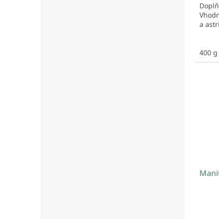
Doplň
Vhodn
a astr
400 g
Mani