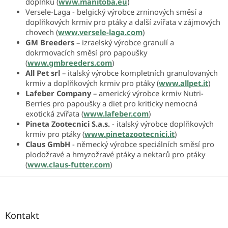
doplňků (
www.manitoba.eu
)
Versele-Laga - belgický výrobce zrninových směsí a
doplňkových krmiv pro ptáky a další zvířata v zájmových
chovech (
www.versele-laga.com
)
GM Breeders
– izraelský výrobce granulí a
dokrmovacích směsí pro papoušky
(
www.gmbreeders.com
)
All Pet srl
– italský výrobce kompletních granulovaných
krmiv a doplňkových krmiv pro ptáky (
www.allpet.it
)
Lafeber Company
– americký výrobce krmiv Nutri-
Berries pro papoušky a diet pro kriticky nemocná
exotická zvířata (
www.lafeber.com
)
Pineta Zootecnici S.a.s.
- italský výrobce doplňkových
krmiv pro ptáky (
www.pinetazootecnici.it
)
Claus GmbH
- německý výrobce speciálních směsí pro
plodožravé a hmyzožravé ptáky a nektarů pro ptáky
(
www.claus-futter.com
)
Z
á
p
a
Kontakt
t