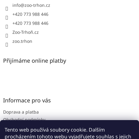
í
info
@
zoo-trhon.cz
+420 773 988 446
+420 773 988 446
Zoo-Trhoň.cz
zoo.trhon
Přijímáme online platby
Informace pro vás
Doprava a platba
Obchodní podmínky
Podmínky ochrany osobních údajů
Tento web používá soubory cookie. Dalším
procházením tohoto webu vyjadřujete souhlas s jejich