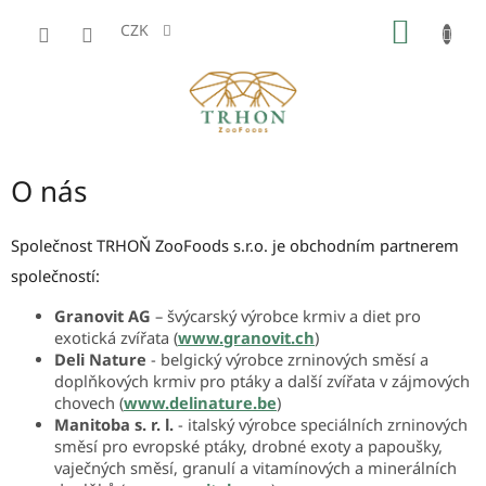
Přejít
NÁKUP
na
CZK
obsah
KOŠÍK
O nás
Společnost TRHOŇ ZooFoods s.r.o. je obchodním partnerem
společností:
Granovit AG
– švýcarský výrobce krmiv a diet pro
exotická zvířata (
www.granovit.ch
)
Deli Nature
- belgický výrobce zrninových směsí a
doplňkových krmiv pro ptáky a další zvířata v zájmových
chovech (
www.delinature.be
)
Manitoba s. r. l.
- italský výrobce speciálních zrninových
směsí pro evropské ptáky, drobné exoty a papoušky,
vaječných směsí, granulí a vitamínových a minerálních