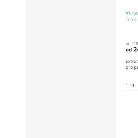
Verse
Tropi
od 218
2
od
Extru
pro p
1 kg