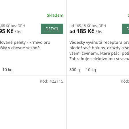
Skladem
,68 Kč bez DPH
od 165,18 Kč bez DPH
DETAIL
D
95 Kč
185 Kč
od
/ ks
/ ks
dované pelety - krmivo pro
Vědecky vyvinutá receptura pr
šky v chovné sezóně.
plodožravé holuby, drozdy a so
všemi živinami, které ptáci pot
Zabraňuje selektivnímu stravo
10 kg
800 g
10 kg
Kód:
422115
Kód