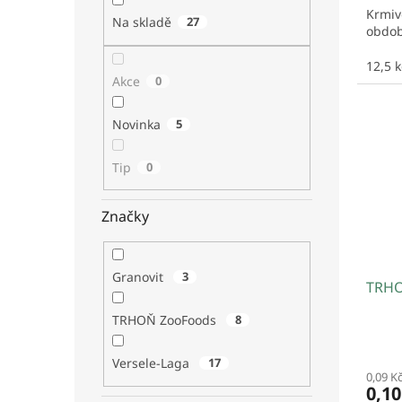
Krmiv
Na skladě
27
obdob
12,5 
Akce
0
Novinka
5
Tip
0
Značky
Granovit
3
TRHO
TRHOŇ ZooFoods
8
Versele-Laga
17
0,09 K
0,1