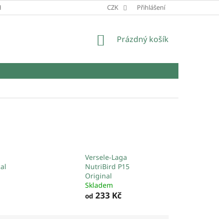
HRANY OSOBNÍCH ÚDAJŮ
CZK
Přihlášení
NÁKUPNÍ
Prázdný košík
KOŠÍK
Versele-Laga
al
NutriBird P15
Original
Skladem
233 Kč
od