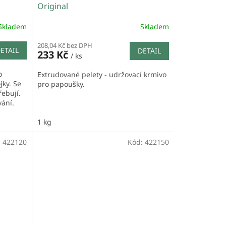
Original
Skladem
Skladem
208,04 Kč bez DPH
ETAIL
DETAIL
233 Kč
/ ks
o
Extrudované pelety - udržovací krmivo
jky. Se
pro papoušky.
řebují.
vání.
1 kg
:
422120
Kód:
422150