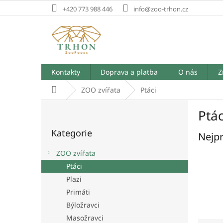
Přejít
+420 773 988 446
info@zoo-trhon.cz
na
obsah
Kontakty
Doprava a platba
O nás
Z
Domů
ZOO zvířata
Ptáci
P
Ptác
o
Přeskočit
s
Kategorie
kategorie
Nejpr
t
r
ZOO zvířata
a
Ptáci
n
Plazi
n
í
Primáti
p
Býložravci
a
Masožravci