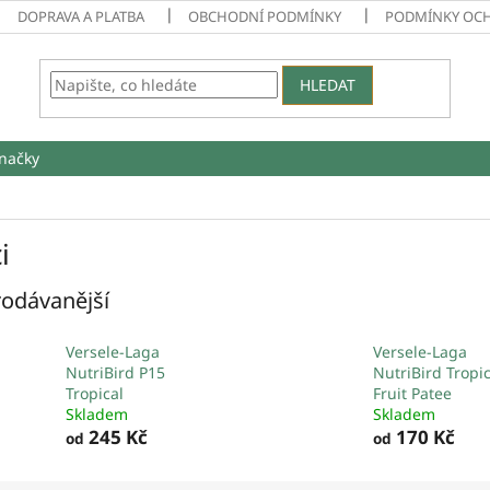
DOPRAVA A PLATBA
OBCHODNÍ PODMÍNKY
PODMÍNKY OC
HLEDAT
načky
i
odávanější
Versele-Laga
Versele-Laga
NutriBird P15
NutriBird Tropic
Tropical
Fruit Patee
Skladem
Skladem
245 Kč
170 Kč
od
od