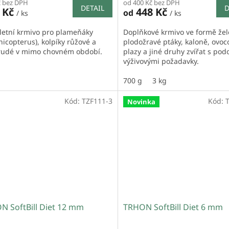
č bez DPH
od 400 Kč bez DPH
DETAIL
D
0 Kč
448 Kč
od
/ ks
/ ks
etní krmivo pro plameňáky
Doplňkové krmivo ve formě žel
nicopterus), kolpíky růžové a
plodožravé ptáky, kaloně, ovoc
 rudé v mimo chovném období.
plazy a jiné druhy zvířat s po
výživovými požadavky.
700 g
3 kg
Kód:
TZF111-3
Kód:
Novinka
N SoftBill Diet 12 mm
TRHON SoftBill Diet 6 mm