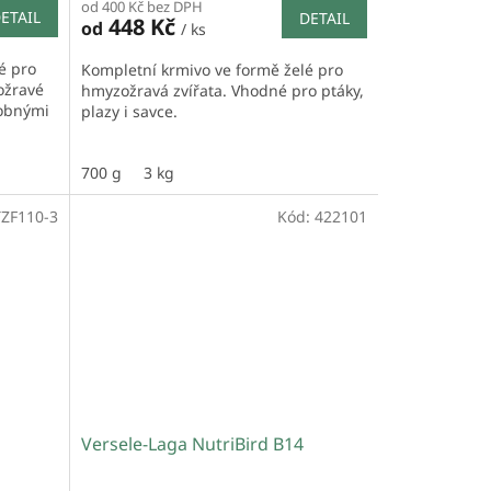
od 400 Kč bez DPH
ETAIL
DETAIL
448 Kč
od
/ ks
é pro
Kompletní krmivo ve formě želé pro
ožravé
hmyzožravá zvířata. Vhodné pro ptáky,
dobnými
plazy i savce.
700 g
3 kg
TZF110-3
Kód:
422101
Versele-Laga NutriBird B14