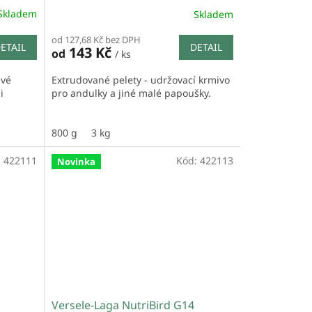
Skladem
Skladem
od 127,68 Kč bez DPH
ETAIL
DETAIL
143 Kč
od
/ ks
avé
Extrudované pelety - udržovací krmivo
i
pro andulky a jiné malé papoušky.
800 g
3 kg
:
422111
Kód:
422113
Novinka
Versele-Laga NutriBird G14