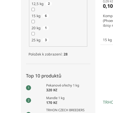
0,09 K
12,5 kg
2
0,1
Kompl
15 kg
6
(Phoe
ibisy
20 kg
1
15 kg
25 kg
3
Položek k zobrazení:
28
Top 10 produktů
Pekanové ořechy 1 kg
320 Kč
Mandle 1 kg
TRHO
170 Kč
TRHON CZECH BREEDERS