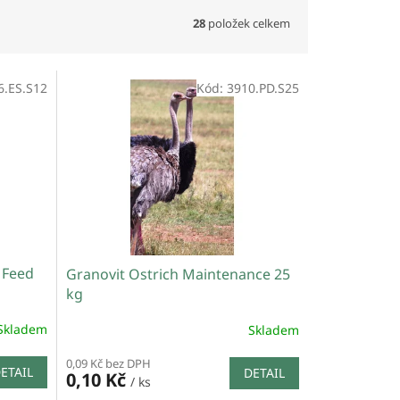
28
položek celkem
6.ES.S12
Kód:
3910.PD.S25
 Feed
Granovit Ostrich Maintenance 25
kg
Skladem
Skladem
0,09 Kč bez DPH
ETAIL
DETAIL
0,10 Kč
/ ks