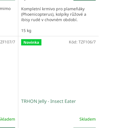
v mimo
Kompletní krmivo pro plameňáky
(Phoenicopterus), kolpíky růžové a
ibisy rudé v chovném období.
15 kg
TZF107/7
Kód:
TZF106/7
Novinka
TRHON Jelly - Insect Eater
Skladem
Skladem