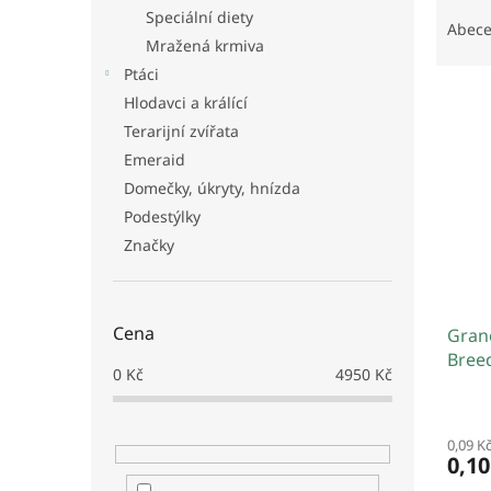
Ř
n
Speciální diety
a
e
Abec
Mražená krmiva
z
l
e
Ptáci
V
n
Hlodavci a králící
ý
í
Terarijní zvířata
p
p
Emeraid
i
r
Domečky, úkryty, hnízda
s
o
p
d
Podestýlky
r
u
Značky
o
k
d
t
u
ů
Cena
Grano
k
Breed
t
0
Kč
4950
Kč
ů
0,09 K
0,1