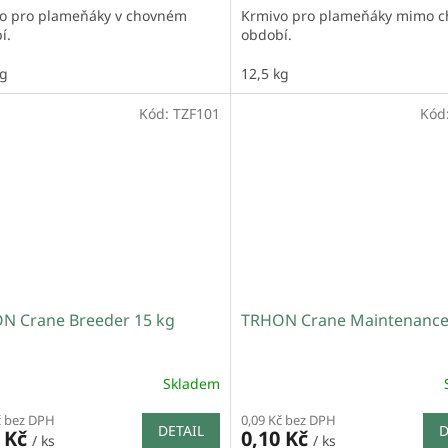
o pro plameňáky v chovném
Krmivo pro plameňáky mimo c
í.
období.
kg
12,5 kg
Kód:
TZF101
Kód
N Crane Breeder 15 kg
TRHON Crane Maintenance
Skladem
č bez DPH
0,09 Kč bez DPH
DETAIL
D
0 Kč
0,10 Kč
/ ks
/ ks