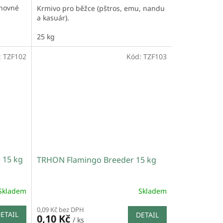
hovné
Krmivo pro běžce (pštros, emu, nandu
a kasuár).
25 kg
:
TZF102
Kód:
TZF103
 15 kg
TRHON Flamingo Breeder 15 kg
Skladem
Skladem
0,09 Kč bez DPH
ETAIL
DETAIL
0,10 Kč
/ ks