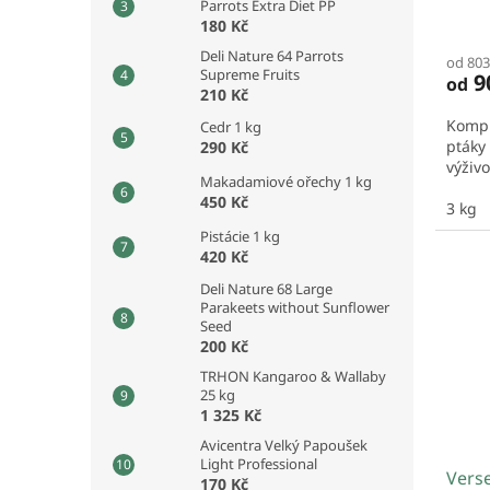
Parrots Extra Diet PP
180 Kč
Deli Nature 64 Parrots
od 803
Supreme Fruits
9
od
210 Kč
Kompl
Cedr 1 kg
ptáky
290 Kč
výživ
Makadamiové ořechy 1 kg
450 Kč
3 kg
Pistácie 1 kg
420 Kč
Deli Nature 68 Large
Parakeets without Sunflower
Seed
200 Kč
TRHON Kangaroo & Wallaby
25 kg
1 325 Kč
Avicentra Velký Papoušek
Light Professional
Verse
170 Kč