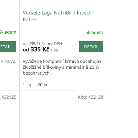
Versele-Laga NutriBird Insect
Patee
Skladem
Skladem
od 299,11 Kč bez DPH
ETAIL
DETAIL
335 Kč
od
/ ks
í krmivo
Vyvážené kompletní krmivo obsahující
živočišné bílkoviny a minimálně 25 %
bezobratlých.
1 kg
20 kg
:
422125
Kód:
422128