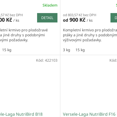
Skladem
,57 Kč bez DPH
od 803,57 Kč bez DPH
DETAIL
D
00 Kč
900 Kč
od
/ ks
/ ks
etní krmivo pro plodožravé
Kompletní krmivo pro plodožr
 a jiné druhy s podobnými
ptáky a jiné druhy s podobným
ovými požadavky.
výživovými požadavky.
15 kg
3 kg
15 kg
Kód:
422103
Kód
le-Laga NutriBird B18
Versele-Laga NutriBird F16