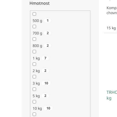
Hmotnost
Kompl
chovn
500 g
1
15 kg
700 g
2
800 g
2
1 kg
7
2 kg
2
3 kg
10
TRHO
5 kg
2
kg
10 kg
10