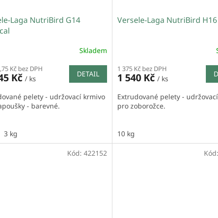
le-Laga NutriBird G14
Versele-Laga NutriBird H16
cal
Skladem
,75 Kč bez DPH
1 375 Kč bez DPH
DETAIL
D
45 Kč
1 540 Kč
/ ks
/ ks
dované pelety - udržovací krmivo
Extrudované pelety - udržovac
apoušky - barevné.
pro zoborožce.
3 kg
10 kg
Kód:
422152
Kód