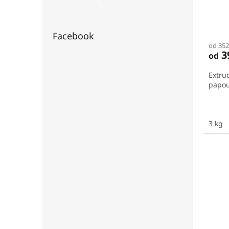
Facebook
od 352
3
od
Extru
papou
3 kg