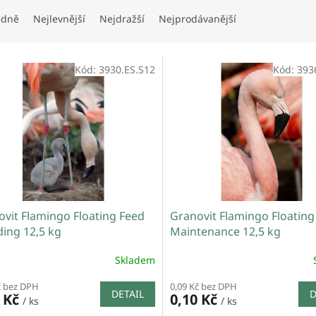
edně
Nejlevnější
Nejdražší
Nejprodávanější
Kód:
3930.ES.S12
Kód:
393
vit Flamingo Floating Feed
Granovit Flamingo Floating
ing 12,5 kg
Maintenance 12,5 kg
Skladem
č bez DPH
0,09 Kč bez DPH
DETAIL
D
0 Kč
0,10 Kč
/ ks
/ ks