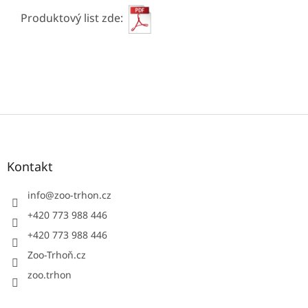
Produktový list zde:
Z
á
p
a
Kontakt
t
í
info
@
zoo-trhon.cz
+420 773 988 446
+420 773 988 446
Zoo-Trhoň.cz
zoo.trhon