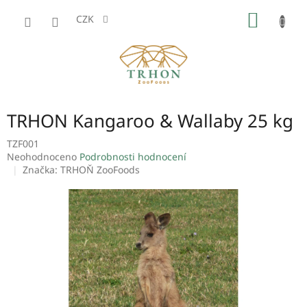
Přejít
NÁKUP
na
CZK
obsah
KOŠÍK
TRHON Kangaroo & Wallaby 25 kg
TZF001
Průměrné
Neohodnoceno
Podrobnosti hodnocení
hodnocení
Značka:
TRHOŇ ZooFoods
produktu
je
0,0
z
5
hvězdiček.