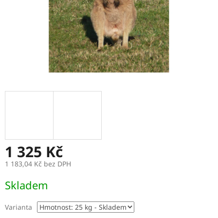
1 325 Kč
1 183,04 Kč bez DPH
Měrná
Skladem
cena:
Varianta