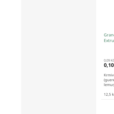
Grano
Extr
0,09 K
0,1
Krmiv
(gueré
lemur,
12,5 