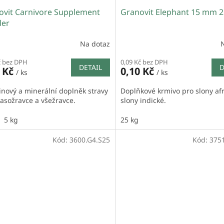
ovit Carnivore Supplement
Granovit Elephant 15 mm 2
er
Na dotaz
č bez DPH
0,09 Kč bez DPH
DETAIL
D
0 Kč
0,10 Kč
/ ks
/ ks
inový a minerální doplněk stravy
Doplňkové krmivo pro slony afr
asožravce a všežravce.
slony indické.
5 kg
25 kg
Kód:
3600.G4.S25
Kód:
375