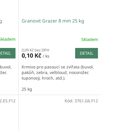
g
Granovit Grazer 8 mm 25 kg
Skladem
Skladem
0,09 Kč bez DPH
ETAIL
DETAIL
0,10 Kč
/ ks
buvol,
Krmivo pro pasoucí se zvířata (buvol,
ožec
pakůň, zebra, velbloud, nosorožec
tuponosý, hroch, atd.).
25 kg
2.ES.F12
Kód:
3761.G6.F12