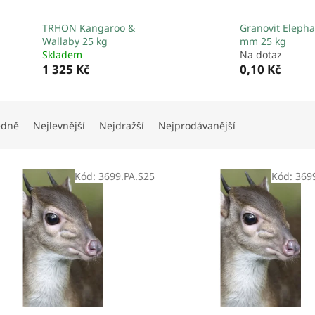
TRHON Kangaroo &
Granovit Elepha
Wallaby 25 kg
mm 25 kg
Skladem
Na dotaz
1 325 Kč
0,10 Kč
edně
Nejlevnější
Nejdražší
Nejprodávanější
Kód:
3699.PA.S25
Kód:
369