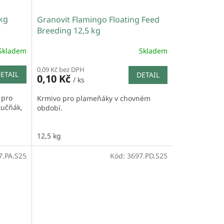
 kg
Granovit Flamingo Floating Feed
Breeding 12,5 kg
Skladem
Skladem
0,09 Kč bez DPH
ETAIL
DETAIL
0,10 Kč
/ ks
 pro
Krmivo pro plameňáky v chovném
 tučňák,
období.
12,5 kg
7.PA.S25
Kód:
3697.PD.S25