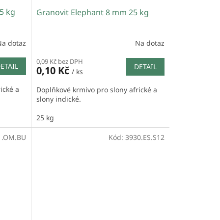
5 kg
Granovit Elephant 8 mm 25 kg
Na dotaz
Na dotaz
0,09 Kč bez DPH
ETAIL
DETAIL
0,10 Kč
/ ks
ické a
Doplňkové krmivo pro slony africké a
slony indické.
25 kg
1.OM.BU
Kód:
3930.ES.S12