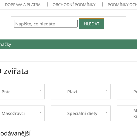
DOPRAVA A PLATBA
OBCHODNÍ PODMÍNKY
PODMÍNKY OC
HLEDAT
načky
 zvířata
Ptáci
Plazi
P
M
Masožravci
Speciální diety
k
odávanější