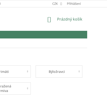
HRANY OSOBNÍCH ÚDAJŮ
CZK
Přihlášení
NÁKUPNÍ
Prázdný košík
KOŠÍK
rimáti
Býložravci
ražená
rmiva