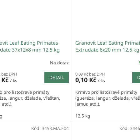
vit Leaf Eating Primates
Granovit Leaf Eating Prima
udate 37x12x8 mm 12,5 kg
Extrudate 6x20 mm 12,5 kg
Na dotaz
č bez DPH
0,09 Kč bez DPH
DETAIL
D
0 Kč
0,10 Kč
/ ks
/ ks
o pro listožravé primáty
Krmivo pro listožravé primáty
za, langur, dželada, vřešťan,
(gueréza, langur, dželada, vřeš
 atd.).
lemur, atd.).
kg
12,5 kg
Kód:
3453.MA.E04
Kód:
3446