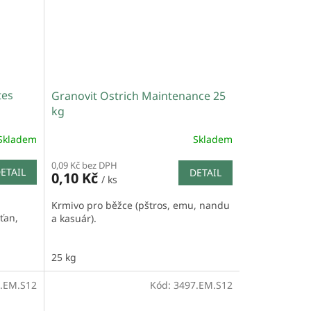
tes
Granovit Ostrich Maintenance 25
kg
Skladem
Skladem
0,09 Kč bez DPH
ETAIL
DETAIL
0,10 Kč
/ ks
Krmivo pro běžce (pštros, emu, nandu
ťan,
a kasuár).
25 kg
.EM.S12
Kód:
3497.EM.S12