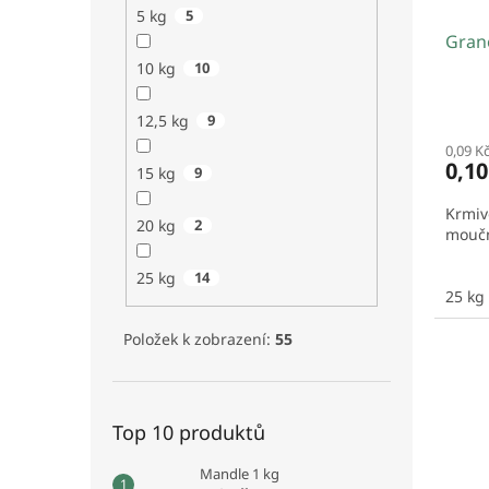
5 kg
5
Grano
10 kg
10
12,5 kg
9
0,09 K
0,1
15 kg
9
Krmiv
20 kg
2
moučn
25 kg
14
25 kg
Položek k zobrazení:
55
Top 10 produktů
Mandle 1 kg