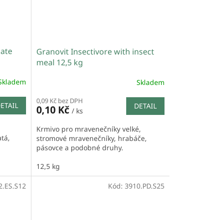
date
Granovit Insectivore with insect
meal 12,5 kg
Skladem
Skladem
0,09 Kč bez DPH
ETAIL
DETAIL
0,10 Kč
/ ks
Krmivo pro mravenečníky velké,
atá,
stromové mravenečníky, hrabáče,
pásovce a podobné druhy.
12,5 kg
2.ES.S12
Kód:
3910.PD.S25