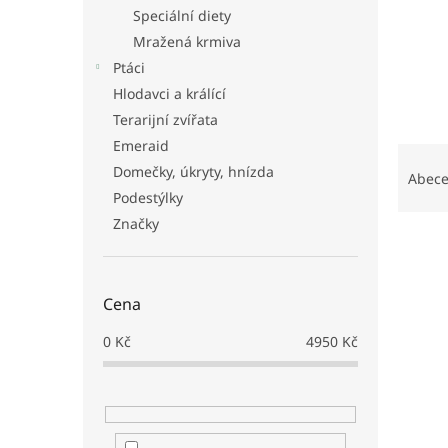
n
Speciální diety
e
Mražená krmiva
l
Ptáci
Hlodavci a králící
Terarijní zvířata
Emeraid
Ř
Domečky, úkryty, hnízda
a
Abec
z
Podestýlky
e
Značky
V
n
ý
í
p
p
Cena
i
r
s
o
0
Kč
4950
Kč
p
d
r
u
o
k
d
t
u
ů