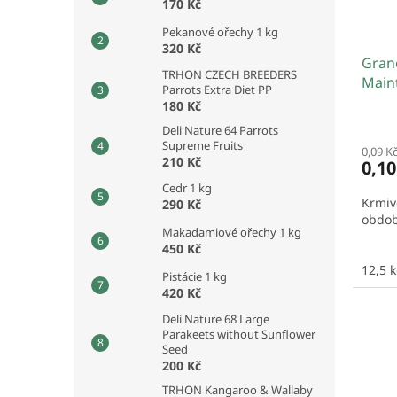
170 Kč
Pekanové ořechy 1 kg
320 Kč
Grano
TRHON CZECH BREEDERS
Main
Parrots Extra Diet PP
180 Kč
Deli Nature 64 Parrots
Supreme Fruits
0,09 K
210 Kč
0,1
Cedr 1 kg
Krmiv
290 Kč
obdob
Makadamiové ořechy 1 kg
450 Kč
12,5 
Pistácie 1 kg
420 Kč
Deli Nature 68 Large
Parakeets without Sunflower
Seed
200 Kč
TRHON Kangaroo & Wallaby