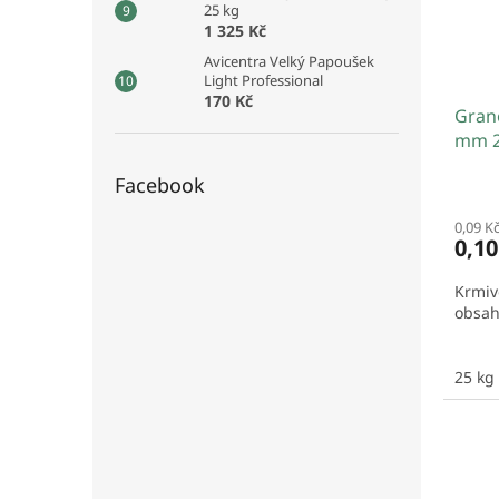
25 kg
1 325 Kč
Avicentra Velký Papoušek
Light Professional
170 Kč
Grano
mm 2
Facebook
0,09 K
0,1
Krmivo
obsah
25 kg