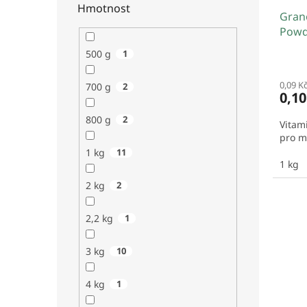
Hmotnost
Gran
Powd
500 g
1
0,09 K
700 g
2
0,1
800 g
2
Vitam
pro m
1 kg
11
1 kg
2 kg
2
2,2 kg
1
3 kg
10
4 kg
1