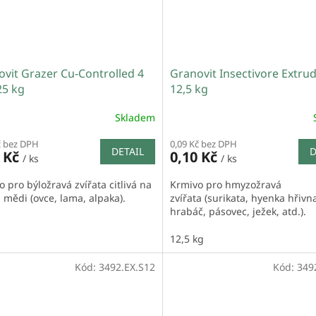
vit Grazer Cu-Controlled 4
Granovit Insectivore Extru
5 kg
12,5 kg
Skladem
č bez DPH
0,09 Kč bez DPH
DETAIL
D
0 Kč
0,10 Kč
/ ks
/ ks
 pro býložravá zvířata citlivá na
Krmivo pro hmyzožravá
 mědi (ovce, lama, alpaka).
zvířata (surikata, hyenka hřivn
hrabáč, pásovec, ježek, atd.).
12,5 kg
Kód:
3492.EX.S12
Kód:
349