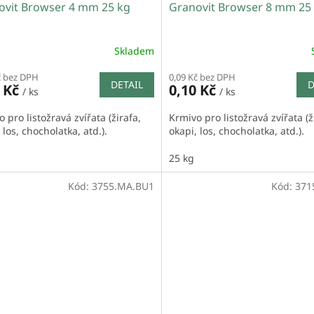
ovit Browser 4 mm 25 kg
Granovit Browser 8 mm 25
Skladem
č bez DPH
0,09 Kč bez DPH
DETAIL
D
0 Kč
0,10 Kč
/ ks
/ ks
 pro listožravá zvířata (žirafa,
Krmivo pro listožravá zvířata (ž
 los, chocholatka, atd.).
okapi, los, chocholatka, atd.).
25 kg
Kód:
3755.MA.BU1
Kód:
371