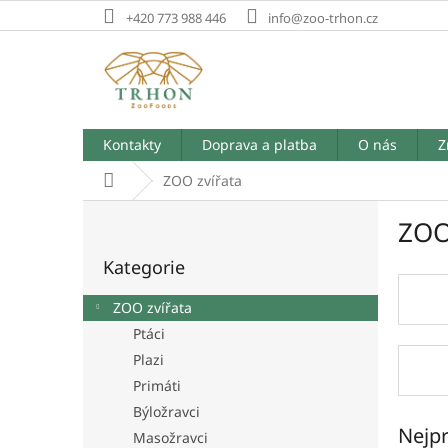
Přejít
+420 773 988 446
info@zoo-trhon.cz
na
obsah
Kontakty
Doprava a platba
O nás
Z
Domů
ZOO zvířata
P
ZOO
o
Přeskočit
s
Kategorie
kategorie
t
r
ZOO zvířata
a
Ptáci
n
Plazi
n
í
Primáti
p
Býložravci
a
Nejpr
Masožravci