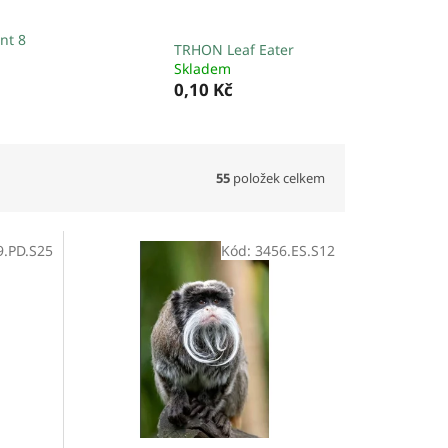
nt 8
TRHON Leaf Eater
Skladem
0,10 Kč
55
položek celkem
9.PD.S25
Kód:
3456.ES.S12