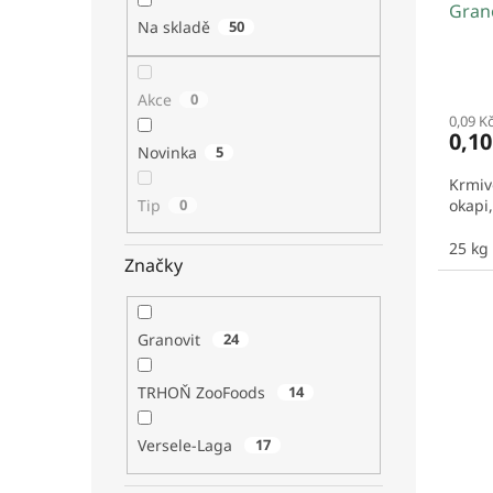
Gran
k
Na skladě
50
t
ů
Akce
0
0,09 K
0,1
Novinka
5
Krmivo
Tip
0
okapi,
25 kg
Značky
Granovit
24
TRHOŇ ZooFoods
14
Versele-Laga
17