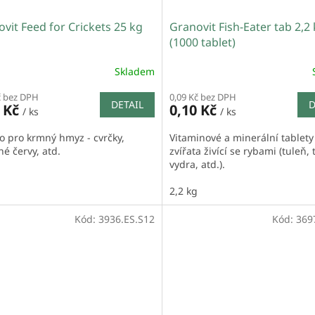
vit Feed for Crickets 25 kg
Granovit Fish-Eater tab 2,2
(1000 tablet)
Skladem
č bez DPH
0,09 Kč bez DPH
DETAIL
D
0 Kč
0,10 Kč
/ ks
/ ks
o pro krmný hmyz - cvrčky,
Vitaminové a minerální tablety
é červy, atd.
zvířata živící se rybami (tuleň,
vydra, atd.).
2,2 kg
Kód:
3936.ES.S12
Kód:
369