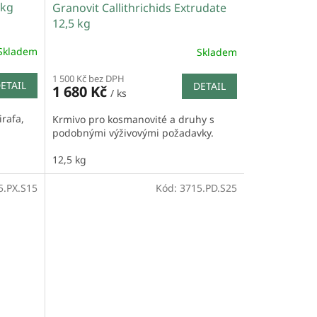
 kg
Granovit Callithrichids Extrudate
12,5 kg
Skladem
Skladem
1 500 Kč bez DPH
ETAIL
DETAIL
1 680 Kč
/ ks
irafa,
Krmivo pro kosmanovité a druhy s
podobnými výživovými požadavky.
12,5 kg
5.PX.S15
Kód:
3715.PD.S25