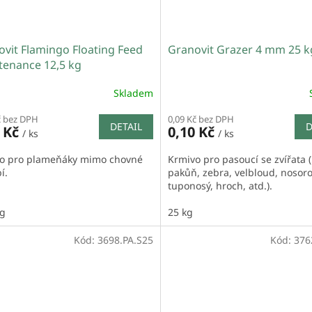
vit Flamingo Floating Feed
Granovit Grazer 4 mm 25 k
tenance 12,5 kg
Skladem
č bez DPH
0,09 Kč bez DPH
DETAIL
D
0 Kč
0,10 Kč
/ ks
/ ks
o pro plameňáky mimo chovné
Krmivo pro pasoucí se zvířata (
í.
pakůň, zebra, velbloud, nosor
tuponosý, hroch, atd.).
kg
25 kg
Kód:
3698.PA.S25
Kód:
376