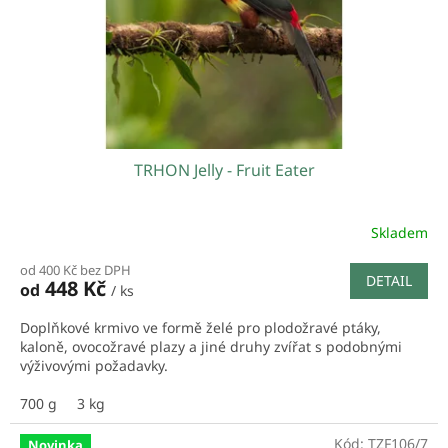
TRHON Jelly - Fruit Eater
Skladem
od 400 Kč bez DPH
DETAIL
448 Kč
od
/ ks
Doplňkové krmivo ve formě želé pro plodožravé ptáky,
kaloně, ovocožravé plazy a jiné druhy zvířat s podobnými
výživovými požadavky.
700 g
3 kg
Kód:
TZF106/7
Novinka