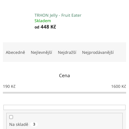
TRHON Jelly - Fruit Eater
Skladem
448 Kč
od
Ř
a
Abecedně
Nejlevnější
Nejdražší
Nejprodávanější
z
e
n
Cena
í
p
190
Kč
1600
Kč
r
o
d
u
k
t
Na skladě
3
ů