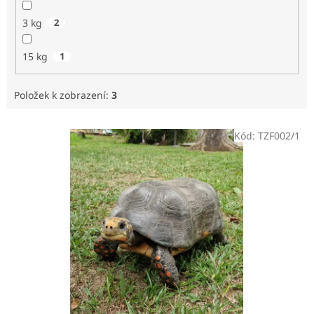
3 kg
2
15 kg
1
Položek k zobrazení:
3
V
Kód:
TZF002/1
ý
p
i
s
p
r
o
d
u
k
t
ů