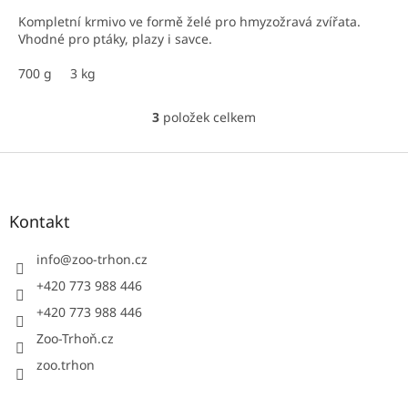
Kompletní krmivo ve formě želé pro hmyzožravá zvířata.
Vhodné pro ptáky, plazy i savce.
700 g
3 kg
3
položek celkem
O
v
l
Z
á
á
d
p
a
a
Kontakt
c
t
í
í
info
@
zoo-trhon.cz
p
r
+420 773 988 446
v
+420 773 988 446
k
y
Zoo-Trhoň.cz
v
ý
zoo.trhon
p
i