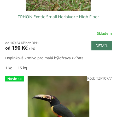
TRHON Exotic Small Herbivore High Fiber
Skladem
od 169,64 Kč bez DPH
DETAIL
190 Kč
od
/ ks
Doplňkové krmivo pro malá býložravá zvířata.
1 kg
15 kg
Kód:
TZF107/7
Novinka