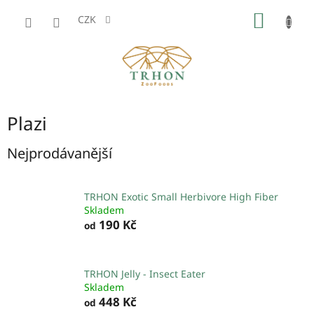
Přejít
NÁKUP
na
CZK
obsah
KOŠÍK
Plazi
Nejprodávanější
TRHON Exotic Small Herbivore High Fiber
Skladem
190 Kč
od
TRHON Jelly - Insect Eater
Skladem
448 Kč
od