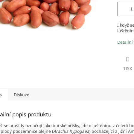
I když s
luštěnin
Detailní
TISK
s
Diskuze
ailní popis produktu
yž se arašídy označují jako burské oříšky, jde o luštěninu z čeledi b
 plody podzemnice olejné (
Arachis hypogaea
) pocházející z Jižní 