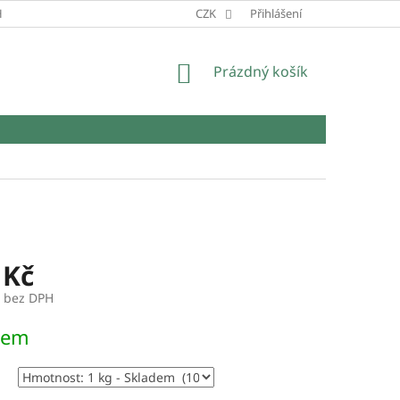
HRANY OSOBNÍCH ÚDAJŮ
CZK
Přihlášení
NÁKUPNÍ
Prázdný košík
KOŠÍK
 Kč
č bez DPH
dem