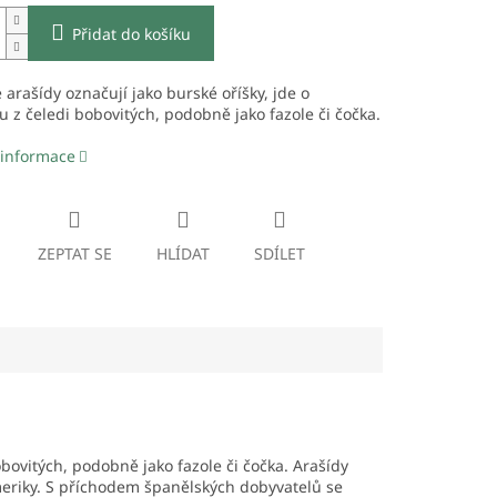
Přidat do košíku
e arašídy označují jako burské oříšky, jde o
u z čeledi bobovitých, podobně jako fazole či čočka.
 informace
ZEPTAT SE
HLÍDAT
SDÍLET
obovitých, podobně jako fazole či čočka. Arašídy
Ameriky. S příchodem španělských dobyvatelů se