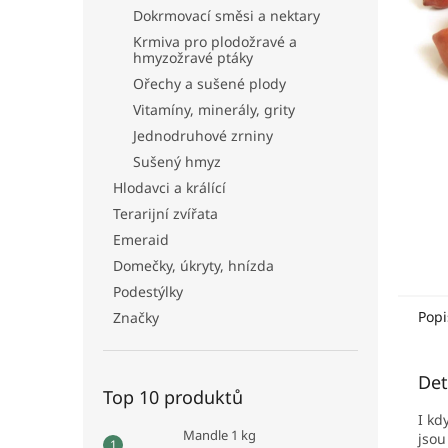
n
Dokrmovací směsi a nektary
e
Krmiva pro plodožravé a
l
hmyzožravé ptáky
Ořechy a sušené plody
Vitamíny, minerály, grity
Jednodruhové zrniny
Sušený hmyz
Hlodavci a králící
Terarijní zvířata
Emeraid
Domečky, úkryty, hnízda
Podestýlky
Popi
Značky
Det
Top 10 produktů
I kd
Mandle 1 kg
jsou