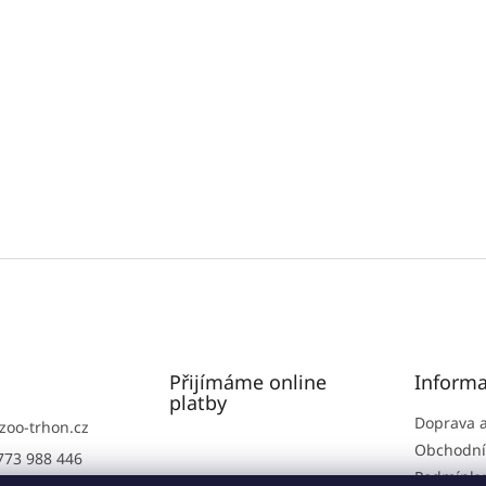
Přijímáme online
Informa
platby
Doprava a
zoo-trhon.cz
Obchodní
773 988 446
Podmínky