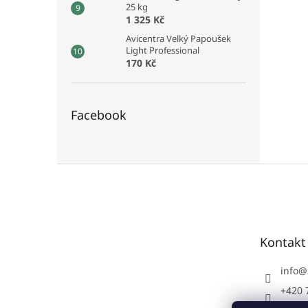
25 kg
1 325 Kč
Avicentra Velký Papoušek
Light Professional
170 Kč
Facebook
Z
á
p
a
t
Kontakt
í
info
@
+420 