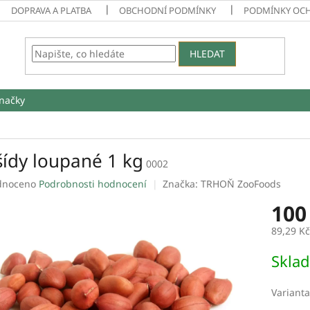
DOPRAVA A PLATBA
OBCHODNÍ PODMÍNKY
PODMÍNKY OC
HLEDAT
načky
šídy loupané 1 kg
0002
né
dnoceno
Podrobnosti hodnocení
Značka:
TRHOŇ ZooFoods
ení
100
tu
89,29 K
Měrná
Skla
cena:
ek.
Varianta