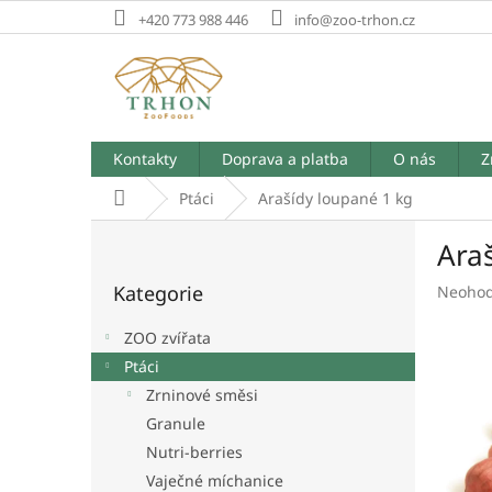
Přejít
+420 773 988 446
info@zoo-trhon.cz
na
obsah
Kontakty
Doprava a platba
O nás
Z
Domů
Ptáci
Arašídy loupané 1 kg
P
Ara
o
Přeskočit
s
Kategorie
Průměr
Neoho
kategorie
t
hodnoc
r
produk
ZOO zvířata
a
je
Ptáci
n
0,0
Zrninové směsi
z
n
5
í
Granule
hvězdič
p
Nutri-berries
a
Vaječné míchanice