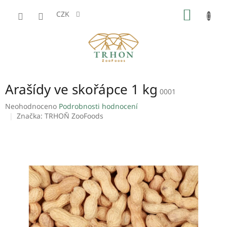
Přejít
NÁKUP
na
CZK
obsah
KOŠÍK
Arašídy ve skořápce 1 kg
0001
Průměrné
Neohodnoceno
Podrobnosti hodnocení
hodnocení
Značka:
TRHOŇ ZooFoods
produktu
je
0,0
z
5
hvězdiček.