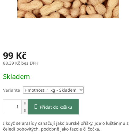
99 Kč
88,39 Kč bez DPH
Měrná
Skladem
cena:
Varianta
Přidat do košíku
I když se arašídy označují jako burské oříšky, jde o luštěninu z
čeledi bobovitých, podobně jako fazole či čočka.