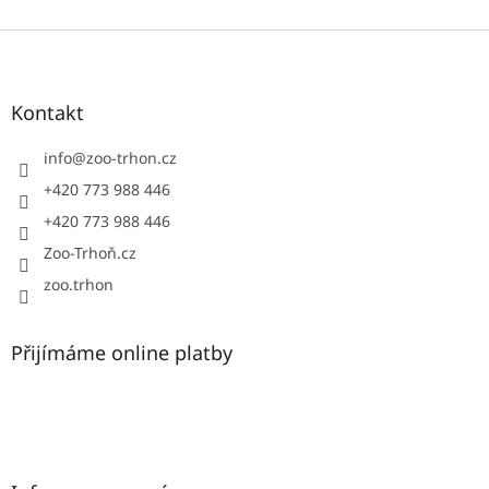
Z
á
p
a
Kontakt
t
í
info
@
zoo-trhon.cz
+420 773 988 446
+420 773 988 446
Zoo-Trhoň.cz
zoo.trhon
Přijímáme online platby