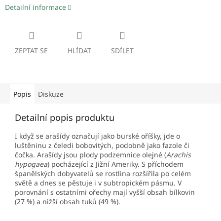
Detailní informace
ZEPTAT SE
HLÍDAT
SDÍLET
Popis
Diskuze
Detailní popis produktu
I když se arašídy označují jako burské oříšky, jde o
luštěninu z čeledi bobovitých, podobně jako fazole či
čočka. Arašídy jsou plody podzemnice olejné (
Arachis
hypogaea
) pocházející z Jižní Ameriky. S příchodem
španělských dobyvatelů se rostlina rozšířila po celém
světě a dnes se pěstuje i v subtropickém pásmu. V
porovnání s ostatními ořechy mají vyšší obsah bílkovin
(27 %) a nižší obsah tuků (49 %).