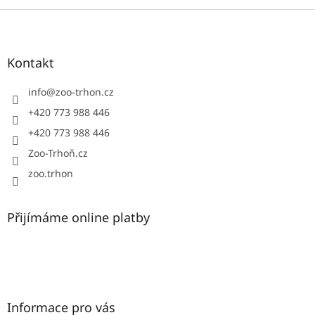
Z
á
p
a
Kontakt
t
í
info
@
zoo-trhon.cz
+420 773 988 446
+420 773 988 446
Zoo-Trhoň.cz
zoo.trhon
Přijímáme online platby
Informace pro vás