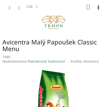
Přejít
NÁKUP
na
CZK
obsah
KOŠÍK
Avicentra Malý Papoušek Classic
Menu
144A
Průměrné
Neohodnoceno
Podrobnosti hodnocení
Značka:
Avicentra
hodnocení
produktu
je
0,0
z
5
hvězdiček.