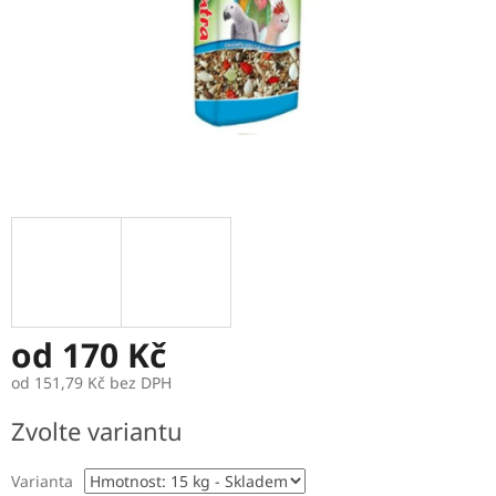
od
170 Kč
od
151,79 Kč
bez DPH
Měrná
Zvolte variantu
cena:
Varianta