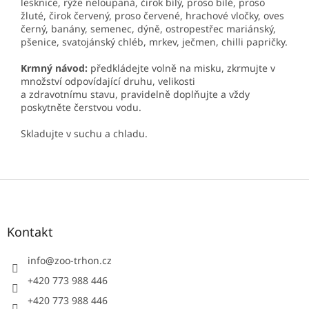
lesknice, rýže neloupaná, čirok bílý, proso bílé, proso
žluté, čirok červený, proso červené, hrachové vločky, oves
černý, banány, semenec, dýně, ostropestřec mariánský,
pšenice, svatojánský chléb, mrkev, ječmen, chilli papričky.
Krmný návod:
předkládejte volně na misku, zkrmujte v
množství odpovídající druhu, velikosti
a zdravotnímu stavu, pravidelně doplňujte a vždy
poskytněte čerstvou vodu.
Skladujte v suchu a chladu.
Z
á
p
a
Kontakt
t
í
info
@
zoo-trhon.cz
+420 773 988 446
+420 773 988 446