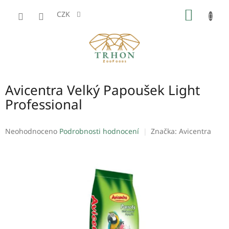
Přejít
NÁKUP
na
CZK
obsah
KOŠÍK
Avicentra Velký Papoušek Light
Professional
Průměrné
Neohodnoceno
Podrobnosti hodnocení
Značka:
Avicentra
hodnocení
produktu
je
0,0
z
5
hvězdiček.