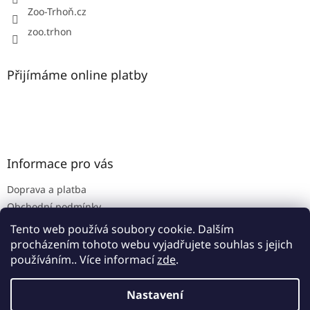
Zoo-Trhoň.cz
zoo.trhon
Přijímáme online platby
Informace pro vás
Doprava a platba
Obchodní podmínky
Podmínky ochrany osobních údajů
Tento web používá soubory cookie. Dalším
procházením tohoto webu vyjadřujete souhlas s jejich
používáním.. Více informací
zde
.
Vytvořil Shoptet
Nastavení