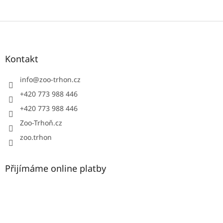
Z
á
p
a
Kontakt
t
í
info
@
zoo-trhon.cz
+420 773 988 446
+420 773 988 446
Zoo-Trhoň.cz
zoo.trhon
Přijímáme online platby