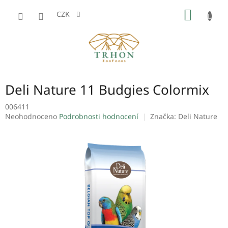
Přejít
NÁKUP
na
CZK
obsah
KOŠÍK
Deli Nature 11 Budgies Colormix
006411
Průměrné
Neohodnoceno
Podrobnosti hodnocení
Značka:
Deli Nature
hodnocení
produktu
je
0,0
z
5
hvězdiček.