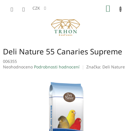
Přejít
NÁKUP
na
CZK
obsah
KOŠÍK
Deli Nature 55 Canaries Supreme
006355
Průměrné
Neohodnoceno
Podrobnosti hodnocení
Značka:
Deli Nature
hodnocení
produktu
je
0,0
z
5
hvězdiček.