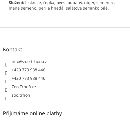
Složení:
lesknice, řepka, oves loupaný, niger, semenec,
lněné semeno, perila hnědá, salátové semínko bílé.
Z
á
p
a
Kontakt
t
í
info
@
zoo-trhon.cz
+420 773 988 446
+420 773 988 446
Zoo-Trhoň.cz
zoo.trhon
Přijímáme online platby