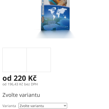
od
220 Kč
od
196,43 Kč
bez DPH
Měrná
Zvolte variantu
cena:
Varianta