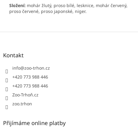
Složení:
mohár žlutý, proso bílé, lesknice, mohár červený,
proso červené, proso japonské, niger.
Z
á
p
a
Kontakt
t
í
info
@
zoo-trhon.cz
+420 773 988 446
+420 773 988 446
Zoo-Trhoň.cz
zoo.trhon
Přijímáme online platby