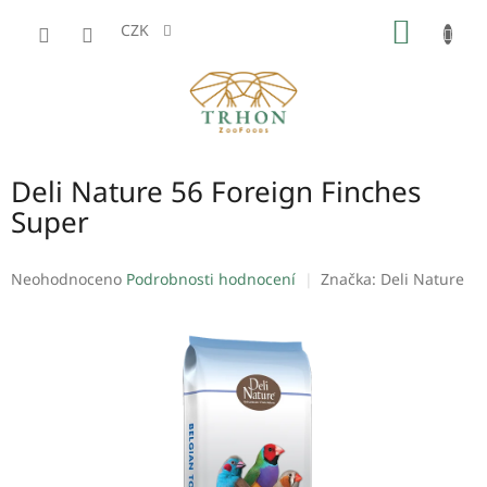
Přejít
NÁKUP
na
CZK
obsah
KOŠÍK
Deli Nature 56 Foreign Finches
Super
Průměrné
Neohodnoceno
Podrobnosti hodnocení
Značka:
Deli Nature
hodnocení
produktu
je
0,0
z
5
hvězdiček.