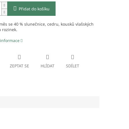
Přidat do košíku
ěs se 40 % slunečnice, cedru, kousků vlašských
 rozinek.
 informace
ZEPTAT SE
HLÍDAT
SDÍLET