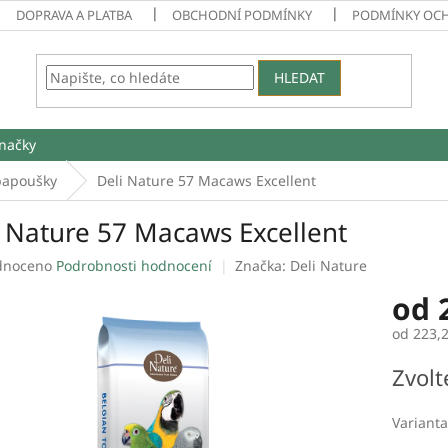
DOPRAVA A PLATBA
OBCHODNÍ PODMÍNKY
PODMÍNKY OC
HLEDAT
načky
 papoušky
Deli Nature 57 Macaws Excellent
i Nature 57 Macaws Excellent
né
dnoceno
Podrobnosti hodnocení
Značka:
Deli Nature
ení
od
tu
od
223,
Měrná
Zvolt
cena:
ek.
Varianta