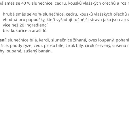
á směs se 40 % slunečnice, cedru, kousků vlašských ořechů a rozi
hrubá směs se 40 % slunečnice, cedru, kousků vlašských ořechů a
vhodná pro papoušky, kteří vyžadují tučnější stravu jako jsou arov
více než 20 ingrediencí
bez kukuřice a arašídů
ení:
slunečnice bílá, kardi, slunečnice žíhaná, oves loupaný, poh
řice, paddy rýže, cedr, proso bílé, čirok bílý, čirok červený, sušená 
hy loupané, sušený banán.