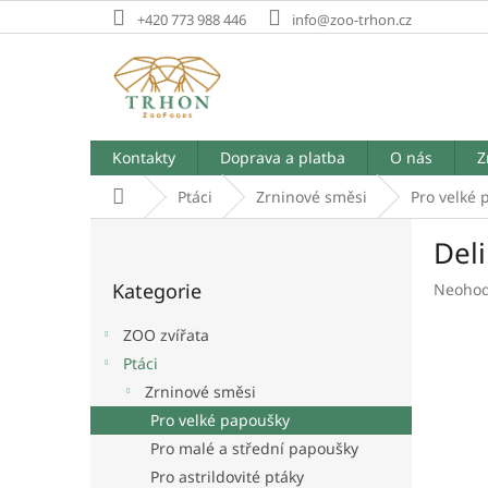
Přejít
+420 773 988 446
info@zoo-trhon.cz
na
obsah
Kontakty
Doprava a platba
O nás
Z
Domů
Ptáci
Zrninové směsi
Pro velké
P
Del
o
Přeskočit
s
Kategorie
Průměr
Neoho
kategorie
t
hodnoc
r
produk
ZOO zvířata
a
je
Ptáci
n
0,0
Zrninové směsi
z
n
5
í
Pro velké papoušky
hvězdič
p
Pro malé a střední papoušky
a
Pro astrildovité ptáky