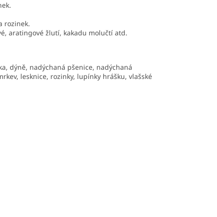
nek.
 rozinek.
é, aratingové žlutí, kakadu molučtí atd.
anka, dýně, nadýchaná pšenice, nadýchaná
mrkev, lesknice, rozinky, lupínky hrášku, vlašské