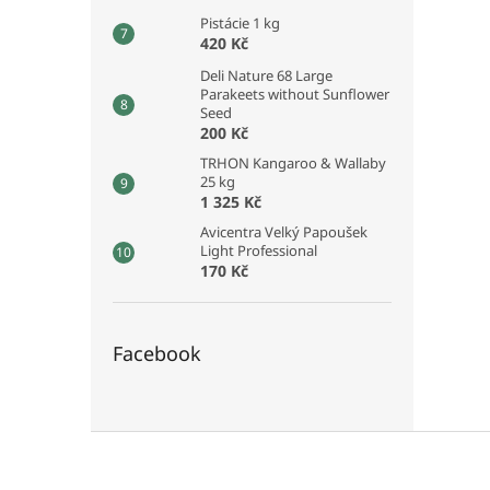
Pistácie 1 kg
420 Kč
Deli Nature 68 Large
Parakeets without Sunflower
Seed
200 Kč
TRHON Kangaroo & Wallaby
25 kg
1 325 Kč
Avicentra Velký Papoušek
Light Professional
170 Kč
Facebook
Z
á
p