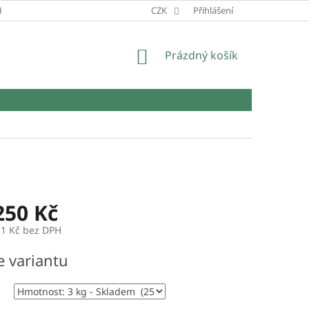
HRANY OSOBNÍCH ÚDAJŮ
CZK
Přihlášení
NÁKUPNÍ
Prázdný košík
KOŠÍK
250 Kč
21 Kč
bez DPH
e variantu