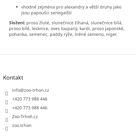
vhodné zejména pro alexandry a větší druhy jako
jsou papoušci senegalští
Složení:
proso žluté, slunečnice žíhaná, slunečnice bílá,
proso bílé, lesknice, oves loupaný, kardi, proso japonské,
pohanka, semenec, paddy rýže, lněné semeno, niger.
Z
á
p
a
Kontakt
t
í
info
@
zoo-trhon.cz
+420 773 988 446
+420 773 988 446
Zoo-Trhoň.cz
zoo.trhon