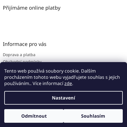
Přijímáme online platby
Informace pro vás
Doprava a platba
Obchodní podmínky
Podmínky ochrany osobních údajů
Tento web používá soubory cookie. Dalším
procházením tohoto webu vyjadřujete souhlas s jejich
používáním.. Více informací
zde
.
Vytvořil Shoptet
Nastavení
Copyright 2026
www.zoo-trhon.cz
. Všechna práva
Odmítnout
Souhlasím
vyhrazena.