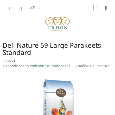
Přejít
NÁKUP
na
CZK
obsah
KOŠÍK
Deli Nature 59 Large Parakeets
Standard
006459
Průměrné
Neohodnoceno
Podrobnosti hodnocení
Značka:
Deli Nature
hodnocení
produktu
je
0,0
z
5
hvězdiček.