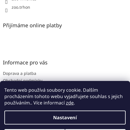
zoo.trhon
Přijímáme online platby
Informace pro vás
Doprava a platba
Obchodní podmínky
Podmínky ochrany osobních údajů
Tento web používá soubory cookie. Dalším
procházením tohoto webu vyjadřujete souhlas s jejich
používáním.. Více informací
zde
.
Vytvořil Shoptet
Nastavení