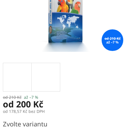
od 210 Kč
až –7 %
od 210 Kč
až –7 %
od
200 Kč
od
178,57 Kč
bez DPH
Měrná
Zvolte variantu
cena: