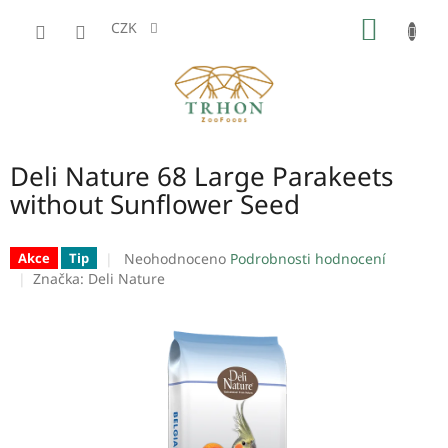
Přejít
NÁKUP
na
CZK
obsah
KOŠÍK
Deli Nature 68 Large Parakeets
without Sunflower Seed
Průměrné
Neohodnoceno
Podrobnosti hodnocení
Akce
Tip
hodnocení
Značka:
Deli Nature
produktu
je
0,0
z
5
hvězdiček.