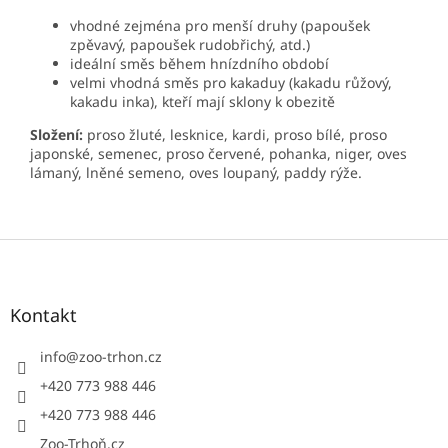
vhodné zejména pro menší druhy (papoušek
zpěvavý, papoušek rudobřichý, atd.)
ideální směs během hnízdního období
velmi vhodná směs pro kakaduy (kakadu růžový,
kakadu inka), kteří mají sklony k obezitě
Složení:
proso žluté, lesknice, kardi, proso bílé, proso
japonské, semenec, proso červené, pohanka, niger, oves
lámaný, lněné semeno, oves loupaný, paddy rýže.
Z
á
p
a
Kontakt
t
í
info
@
zoo-trhon.cz
+420 773 988 446
+420 773 988 446
Zoo-Trhoň.cz