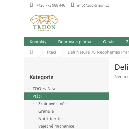
Přejít
+420 773 988 446
info@zoo-trhon.cz
na
obsah
Kontakty
Doprava a platba
O nás
Z
Domů
Ptáci
Deli Nature 70 Neophemas Pr
P
Del
o
Přeskočit
s
Kategorie
Průměr
Neoho
kategorie
t
hodnoc
r
produk
ZOO zvířata
a
je
Ptáci
n
0,0
Zrninové směsi
z
n
5
í
Granule
hvězdič
p
Nutri-berries
a
Vaječné míchanice