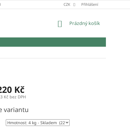
HRANY OSOBNÍCH ÚDAJŮ
CZK
Přihlášení
NÁKUPNÍ
Prázdný košík
KOŠÍK
220 Kč
43 Kč
bez DPH
e variantu