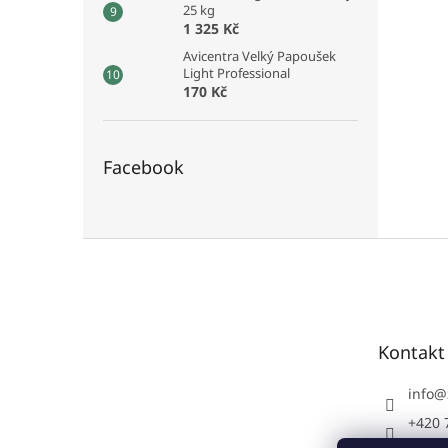
25 kg
1 325 Kč
Avicentra Velký Papoušek
Light Professional
170 Kč
Facebook
Z
á
p
a
t
Kontakt
í
info
@
+420 