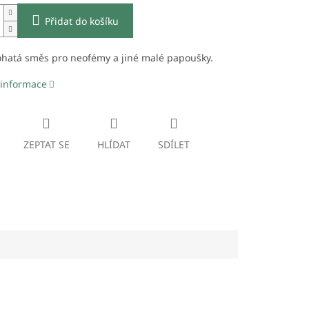
Přidat do košíku
ohatá směs pro neofémy a jiné malé papoušky.
 informace
ZEPTAT SE
HLÍDAT
SDÍLET