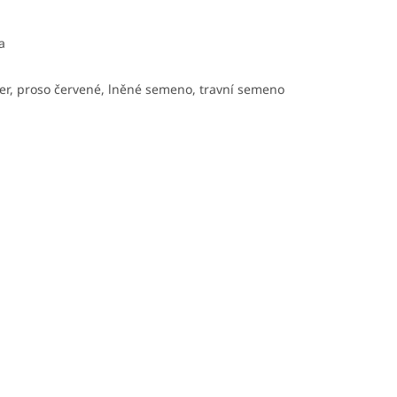
a
iger, proso červené, lněné semeno, travní semeno