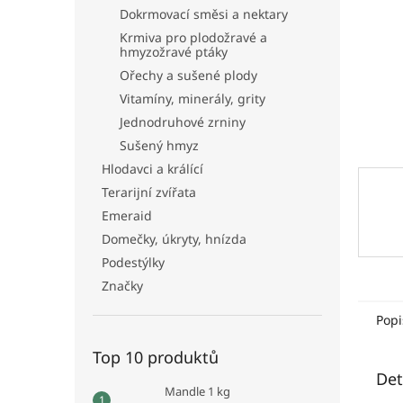
n
Dokrmovací směsi a nektary
e
Krmiva pro plodožravé a
l
hmyzožravé ptáky
Ořechy a sušené plody
Vitamíny, minerály, grity
Jednodruhové zrniny
Sušený hmyz
Hlodavci a králící
Terarijní zvířata
Emeraid
Domečky, úkryty, hnízda
Podestýlky
Značky
Popi
Top 10 produktů
Det
Mandle 1 kg