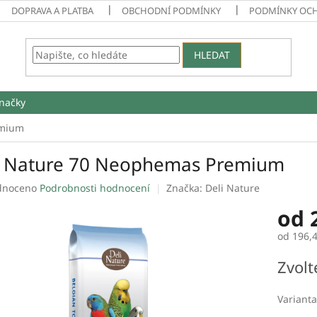
DOPRAVA A PLATBA
OBCHODNÍ PODMÍNKY
PODMÍNKY OC
HLEDAT
načky
emium
i Nature 70 Neophemas Premium
né
dnoceno
Podrobnosti hodnocení
Značka:
Deli Nature
ení
od
tu
od
196,
Měrná
Zvolt
cena:
ek.
Varianta