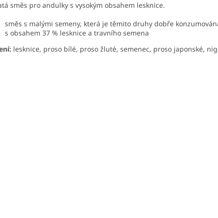
tá směs pro andulky s vysokým obsahem lesknice.
směs s malými semeny, která je těmito druhy dobře konzumován
s obsahem 37 % lesknice a travního semena
ení:
lesknice, proso bílé, proso žluté, semenec, proso japonské, n