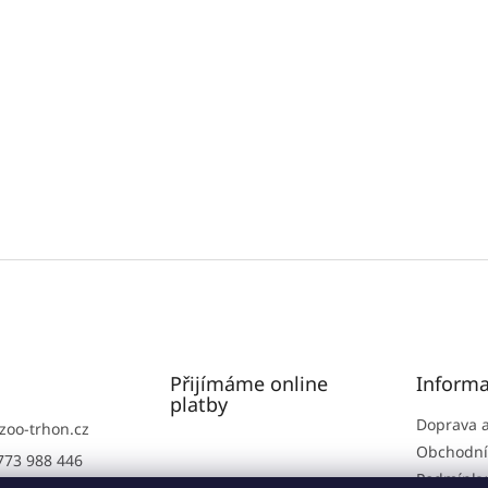
Přijímáme online
Informa
platby
Doprava a
zoo-trhon.cz
Obchodní
773 988 446
Podmínky