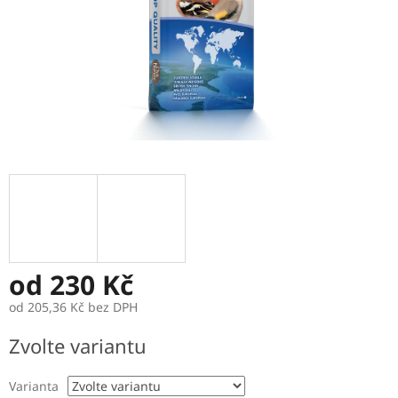
od
230 Kč
od
205,36 Kč
bez DPH
Měrná
Zvolte variantu
cena:
Varianta