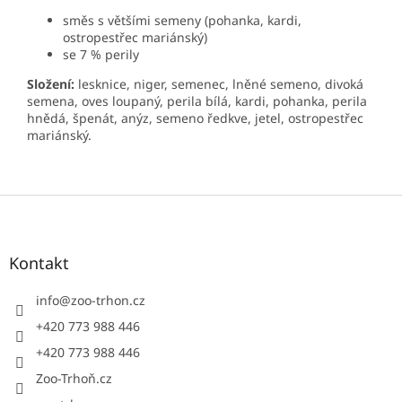
směs s většími semeny (pohanka, kardi,
ostropestřec mariánský)
se 7 % perily
Složení:
lesknice, niger, semenec, lněné semeno, divoká
semena, oves loupaný, perila bílá, kardi, pohanka, perila
hnědá, špenát, anýz, semeno ředkve, jetel, ostropestřec
mariánský.
Z
á
p
a
Kontakt
t
í
info
@
zoo-trhon.cz
+420 773 988 446
+420 773 988 446
Zoo-Trhoň.cz