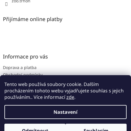
zoo.trhon
Přijímáme online platby
Informace pro vás
Doprava a platba
Obchodní podmínky
Podmínky ochrany osobních údajů
Tento web používá soubory cookie. Dalším
procházením tohoto webu vyjadřujete souhlas s jejich
používáním.. Více informací
zde
.
Vytvořil Shoptet
Nastavení
Copyright 2026
www.zoo-trhon.cz
. Všechna práva
Odmítnout
Souhlasím