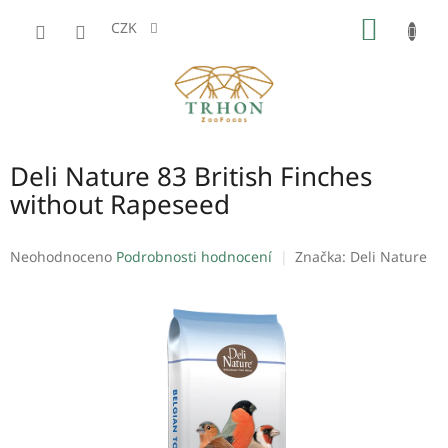
Přejít
NÁKUP
na
CZK
obsah
KOŠÍK
Deli Nature 83 British Finches
without Rapeseed
Průměrné
Neohodnoceno
Podrobnosti hodnocení
Značka:
Deli Nature
hodnocení
produktu
je
0,0
z
5
hvězdiček.