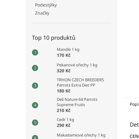
n
Podestýlky
e
Značky
l
Top 10 produktů
Mandle 1 kg
170 Kč
Pekanové ořechy 1 kg
320 Kč
TRHON CZECH BREEDERS
Parrots Extra Diet PP
180 Kč
Deli Nature 64 Parrots
Popi
Supreme Fruits
210 Kč
Cedr 1 kg
Det
290 Kč
Makadamiové ořechy 1 kg
CEN