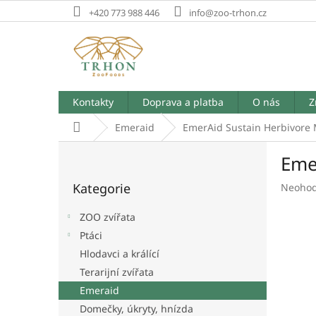
Přejít
+420 773 988 446
info@zoo-trhon.cz
na
obsah
Kontakty
Doprava a platba
O nás
Z
Domů
Emeraid
EmerAid Sustain Herbivore
P
Eme
o
Přeskočit
s
Kategorie
Průměr
Neoho
kategorie
t
hodnoc
r
produk
ZOO zvířata
a
je
Ptáci
n
0,0
Hlodavci a králící
z
n
5
í
Terarijní zvířata
hvězdič
p
Emeraid
a
Domečky, úkryty, hnízda