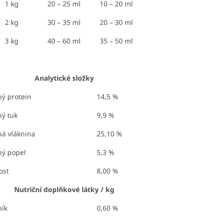
1 kg
20 – 25 ml
10 – 20 ml
2 kg
30 – 35 ml
20 – 30 ml
3 kg
40 – 60 ml
35 – 50 ml
Analytické složky
ý protein
14,5 %
ý tuk
9,9 %
á vláknina
25,10 %
bý popel
5,3 %
ost
8,00 %
Nutriční doplňkové látky / kg
ík
0,60 %