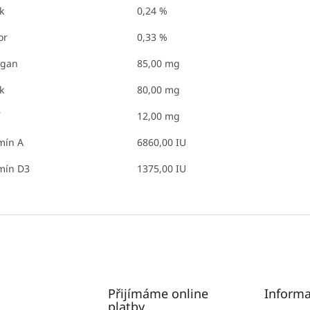
k
0,24 %
or
0,33 %
gan
85,00 mg
k
80,00 mg
12,00 mg
mín A
6860,00 IU
mín D3
1375,00 IU
Přijímáme online
Informa
platby