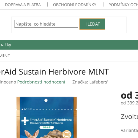
DOPRAVA A PLATBA
OBCHODNÍ PODMÍNKY
PODMÍNKY OC
HLEDAT
načky
 MINT
rAid Sustain Herbivore MINT
né
dnoceno
Podrobnosti hodnocení
Značka:
Lafebers'
ení
od
tu
od
339,
Měrná
Zvolt
cena:
ek.
Varianta