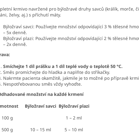
letní krmivo navržené pro býložravé druhy savců (králík, morče, čin
áni, želvy, aj.) s příchutí máty.
Býložraví savci: Používejte množství odpovídající 3 % tělesné hm
– 5x denně.
Býložraví plazi: Používejte množství odpovídající 2 % tělesné hm
– 2x denně.
rava:
Smíchejte 1 díl prášku a 1 díl teplé vody o teplotě 50 °C.
Směs promíchejte do hladka a naplňte do stříkačky.
Nakrmte pacienta okamžitě, jakmile je to možné po přípravě krmi
Nespotřebovanou směs vždy vyhoďte.
Odhadované množství na každé krmení
motnost
Býložraví savci
Býložraví plazi
100 g
1 – 2 ml
500 g
10 – 15 ml
5 – 10 ml