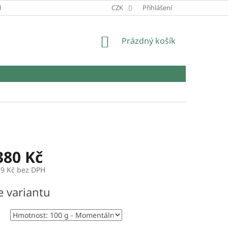
HRANY OSOBNÍCH ÚDAJŮ
CZK
Přihlášení
NÁKUPNÍ
Prázdný košík
KOŠÍK
380 Kč
29 Kč
bez DPH
e variantu