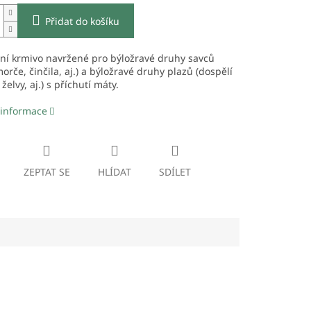
Přidat do košíku
ní krmivo navržené pro býložravé druhy savců
 morče, činčila, aj.) a býložravé druhy plazů (dospělí
želvy, aj.) s příchutí máty.
 informace
ZEPTAT SE
HLÍDAT
SDÍLET