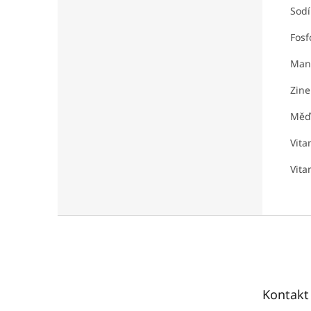
Sodí
Fosf
Man
Zine
Měď
Vita
Vita
Z
á
p
a
t
Kontakt
í