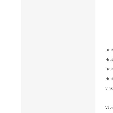
Hrub
Hrub
Hrub
Hru
Vlhk
Vápn