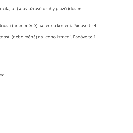
čila, aj.) a býložravé druhy plazů (dospělí
otnosti (nebo méně) na jedno krmení. Podávejte 4
otnosti (nebo méně) na jedno krmení. Podávejte 1
va.