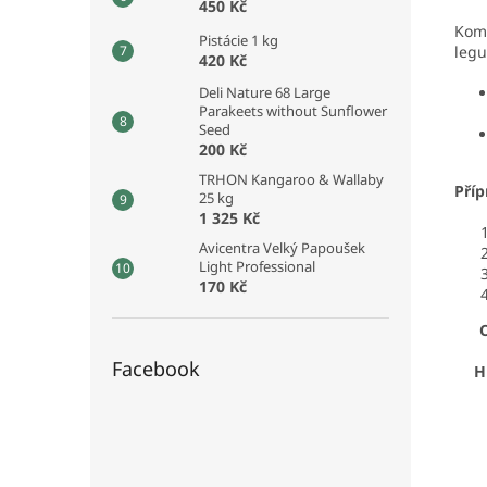
450 Kč
Komp
Pistácie 1 kg
legu
420 Kč
Deli Nature 68 Large
Parakeets without Sunflower
Seed
200 Kč
TRHON Kangaroo & Wallaby
Příp
25 kg
1 325 Kč
Avicentra Velký Papoušek
Light Professional
170 Kč
Facebook
H