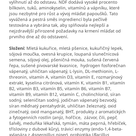
vylíhnutí až do odstavu. NDF dodává vysoké procento
bílkovin, tuků, aminokyselin, vitamínů a vápníku, které
jsou nezbytné pro růst a vývoj mláďat papoušků. Tato
vyvážená a pestrá směs ingrediencí byla pečlivě
testována a vybrána tak, aby splňovala nejlepší a
nejzdravější přirozené požadavky na krmení mláďat od
prvního dne až do odstavení.
Složení:
Mletá kukuřice, mletá pšenice, kukuřičný lepek,
sójová moučka, ovesná krupice, loupaná slunečnicová
semena, sójový olej, pšeničná mouka, sušená červená
řepa, sušené pivovarské kvasnice, hydrogen fosforečnan
vápenatý, uhličitan vápenatý, L-lysin, DL-methionin, L-
threonin, vitamín A, vitamín D3, vitamín E, rozmarýnový
extrakt, kyselina citrónová, vitamín K, vitamín B1, vitamín
B2, vitamín B3, vitamín B5, vitamín B6, vitamín B7,
vitamín B9, vitamín B12, vitamín C, cholinchlorid, síran
sodný, seleničitan sodný, jodičnan vápenatý bezvodý,
síran měďnatý pentahydrát, uhličitan železnatý, oxid
zinečnatý, oxid manganatý, BHT, produkty z aromatických
a fytogenních rostlin (anýz, hořčice, zázvor, čili, pepř,
šalvěj, meduňka lékařská, tymián, máta peprná, hřebíček,
třísloviny z dubové kůry), trávicí enzymy (endo-1,4-beta-
xylanáza z
Aspergillus niger
), probiotika (
Bacillus