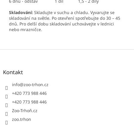
6 dnů - odstav
1 díl
1,5 - 2 díly
Skladování:
Skladujte v suchu a chladu. Vyvarujte se
skladování na světle. Po otevření spotřebujte do 30 – 45
dnů. Pro delší dobu skladování uchovávejte v lednici
nebo mrazničce.
Z
á
p
a
Kontakt
t
í
info
@
zoo-trhon.cz
+420 773 988 446
+420 773 988 446
Zoo-Trhoň.cz
zoo.trhon