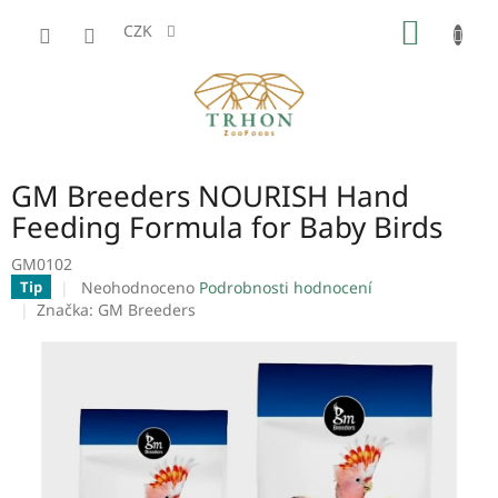
Přejít
NÁKUP
na
CZK
obsah
KOŠÍK
GM Breeders NOURISH Hand
Feeding Formula for Baby Birds
GM0102
Průměrné
Neohodnoceno
Podrobnosti hodnocení
Tip
hodnocení
Značka:
GM Breeders
produktu
je
0,0
z
5
hvězdiček.