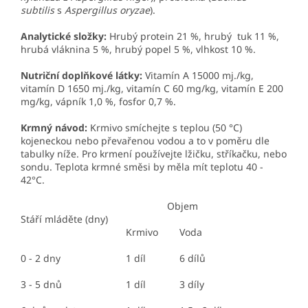
subtilis
s
Aspergillus oryzae
).
Analytické složky:
Hrubý protein 21 %, hrubý tuk 11 %,
hrubá vláknina 5 %, hrubý popel 5 %, vlhkost 10 %.
Nutriční doplňkové látky:
Vitamín A 15000 mj./kg,
vitamín D 1650 mj./kg, vitamín C 60 mg/kg, vitamín E 200
mg/kg, vápník 1,0 %, fosfor 0,7 %.
Krmný návod:
Krmivo smíchejte s teplou (50 °C)
kojeneckou nebo převařenou vodou a to v poměru dle
tabulky níže. Pro krmení používejte lžičku, stříkačku, nebo
sondu. Teplota krmné směsi by měla mít teplotu 40 -
42°C.
Objem
Stáří mláděte (dny)
Krmivo
Voda
0 - 2 dny
1 díl
6 dílů
3 - 5 dnů
1 díl
3 díly