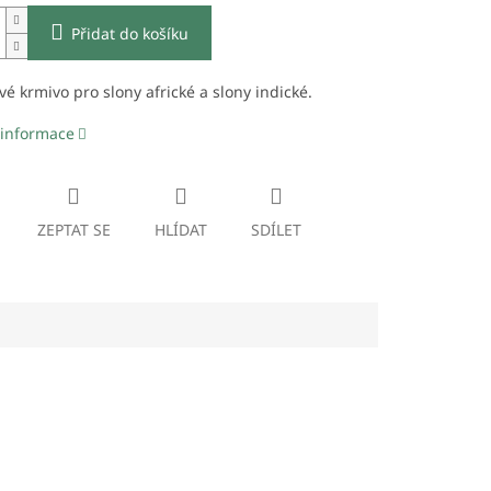
Přidat do košíku
é krmivo pro slony africké a slony indické.
 informace
ZEPTAT SE
HLÍDAT
SDÍLET