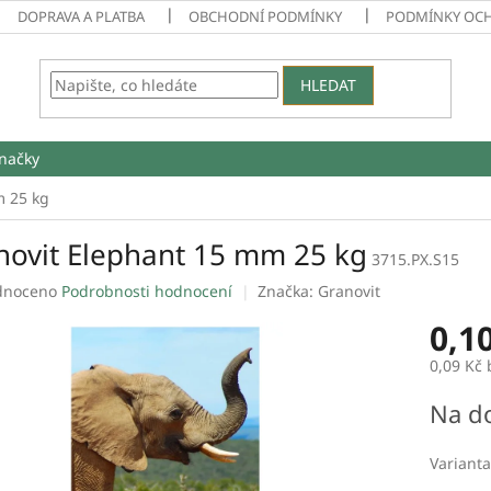
DOPRAVA A PLATBA
OBCHODNÍ PODMÍNKY
PODMÍNKY OC
HLEDAT
načky
m 25 kg
novit Elephant 15 mm 25 kg
3715.PX.S15
né
dnoceno
Podrobnosti hodnocení
Značka:
Granovit
ení
0,1
tu
0,09 Kč
Měrná
Na d
cena:
ek.
Varianta