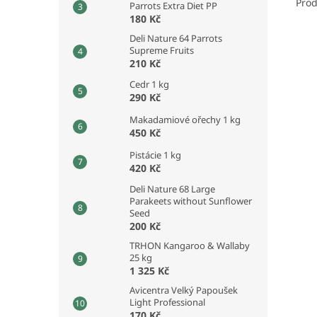
Prod
Parrots Extra Diet PP
180 Kč
Deli Nature 64 Parrots
Supreme Fruits
210 Kč
Cedr 1 kg
290 Kč
Makadamiové ořechy 1 kg
450 Kč
Pistácie 1 kg
420 Kč
Deli Nature 68 Large
Parakeets without Sunflower
Seed
200 Kč
TRHON Kangaroo & Wallaby
25 kg
1 325 Kč
Avicentra Velký Papoušek
Light Professional
170 Kč