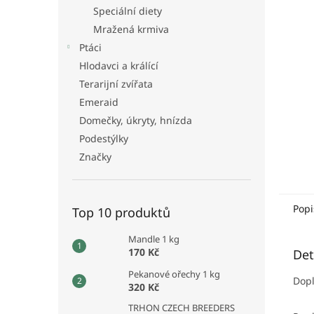
n
Speciální diety
e
Mražená krmiva
l
Ptáci
Hlodavci a králící
Terarijní zvířata
Emeraid
Domečky, úkryty, hnízda
Podestýlky
Značky
Popi
Top 10 produktů
Mandle 1 kg
170 Kč
Det
Pekanové ořechy 1 kg
Dopl
320 Kč
TRHON CZECH BREEDERS