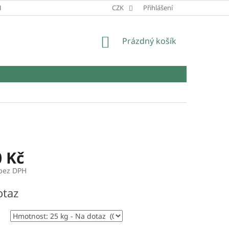
HRANY OSOBNÍCH ÚDAJŮ
CZK
Přihlášení
NÁKUPNÍ
Prázdný košík
KOŠÍK
0 Kč
 bez DPH
otaz