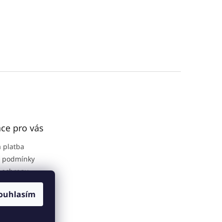
ce pro vás
 platba
 podmínky
 ochrany
 údajů
ouhlasím