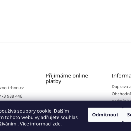
Přijímáme online
Informa
platby
Doprava a
zoo-trhon.cz
Obchodní
773 988 446
Podmínky
773 988 446
osobních
používá soubory cookie. Dalším
rhoň.cz
Odmítnout
S
m tohoto webu vyjadřujete souhlas
rhon
užíváním.. Více informací
zde
.