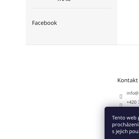
Facebook
Z
á
p
a
t
Kontakt
í
info
@
+420 
+420 
Tento web 
Zoo-T
procházení
zoo.t
s jejich po