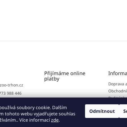
Přijímáme online
Informa
platby
Doprava a
zoo-trhon.cz
Obchodní
773 988 446
Podmínky
773 988 446
osobních
používá soubory cookie. Dalším
rhoň.cz
Odmítnout
S
m tohoto webu vyjadřujete souhlas
rhon
užíváním.. Více informací
zde
.