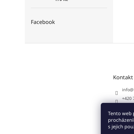
Facebook
Z
á
p
a
t
Kontakt
í
info
@
+420 
+420 
Tento web 
Zoo-T
procházení
zoo.t
s jejich po