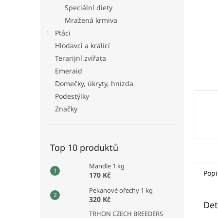
n
Speciální diety
e
Mražená krmiva
l
Ptáci
Hlodavci a králící
Terarijní zvířata
Emeraid
Domečky, úkryty, hnízda
Podestýlky
Značky
Top 10 produktů
Mandle 1 kg
Popi
170 Kč
Pekanové ořechy 1 kg
320 Kč
Det
TRHON CZECH BREEDERS