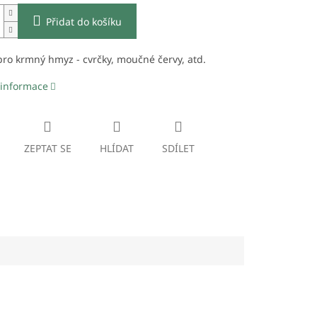
Přidat do košíku
ro krmný hmyz - cvrčky, moučné červy, atd.
 informace
ZEPTAT SE
HLÍDAT
SDÍLET