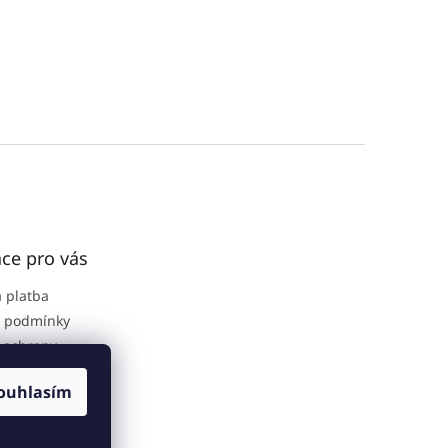
ce pro vás
 platba
 podmínky
 ochrany
 údajů
ouhlasím