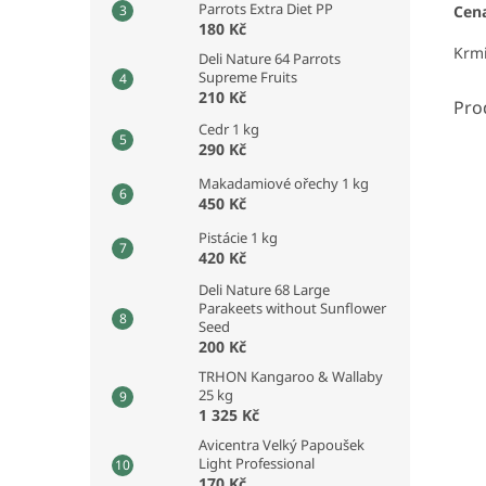
Parrots Extra Diet PP
Cena
180 Kč
Krmi
Deli Nature 64 Parrots
Supreme Fruits
210 Kč
Pro
Cedr 1 kg
290 Kč
Makadamiové ořechy 1 kg
450 Kč
Pistácie 1 kg
420 Kč
Deli Nature 68 Large
Parakeets without Sunflower
Seed
200 Kč
TRHON Kangaroo & Wallaby
25 kg
1 325 Kč
Avicentra Velký Papoušek
Light Professional
170 Kč