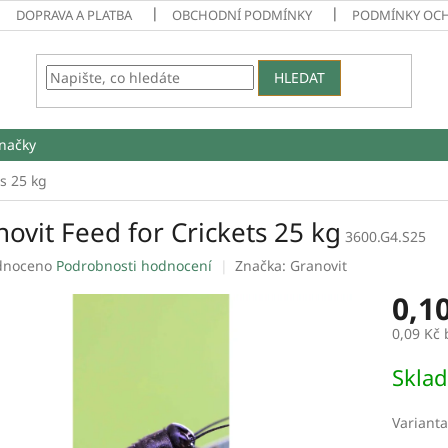
DOPRAVA A PLATBA
OBCHODNÍ PODMÍNKY
PODMÍNKY OC
HLEDAT
načky
ts 25 kg
ovit Feed for Crickets 25 kg
3600.G4.S25
né
dnoceno
Podrobnosti hodnocení
Značka:
Granovit
ení
0,1
tu
0,09 Kč
Měrná
Skla
cena:
ek.
Varianta