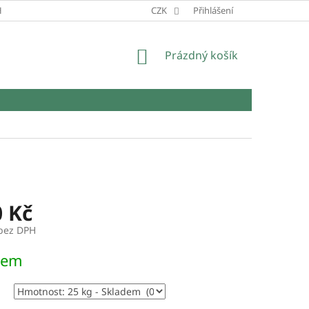
HRANY OSOBNÍCH ÚDAJŮ
CZK
Přihlášení
NÁKUPNÍ
Prázdný košík
KOŠÍK
0 Kč
 bez DPH
dem