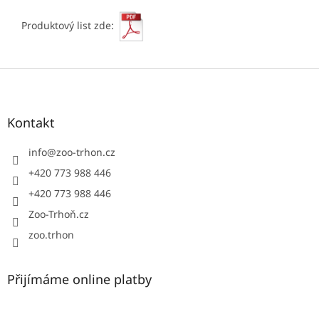
Produktový list zde:
Z
á
p
a
Kontakt
t
í
info
@
zoo-trhon.cz
+420 773 988 446
+420 773 988 446
Zoo-Trhoň.cz
zoo.trhon
Přijímáme online platby