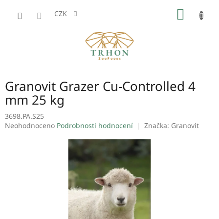
Přejít
NÁKUP
na
CZK
obsah
KOŠÍK
Granovit Grazer Cu-Controlled 4
mm 25 kg
3698.PA.S25
Průměrné
Neohodnoceno
Podrobnosti hodnocení
Značka:
Granovit
hodnocení
produktu
je
0,0
z
5
hvězdiček.