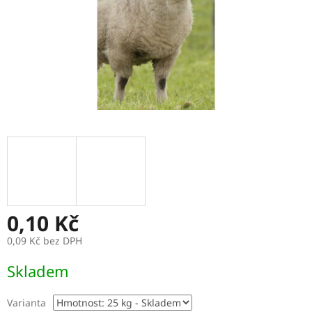
0,10 Kč
0,09 Kč bez DPH
Měrná
Skladem
cena:
Varianta