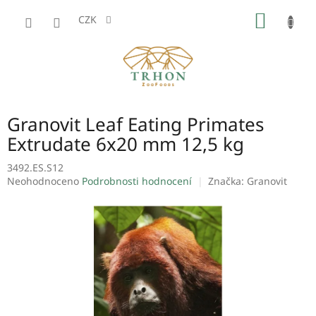
Přejít
NÁKUP
na
CZK
obsah
KOŠÍK
Granovit Leaf Eating Primates
Extrudate 6x20 mm 12,5 kg
3492.ES.S12
Průměrné
Neohodnoceno
Podrobnosti hodnocení
Značka:
Granovit
hodnocení
produktu
je
0,0
z
5
hvězdiček.