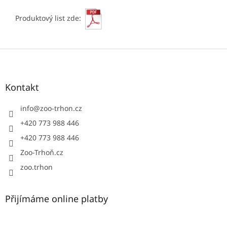
Produktový list zde:
Z
á
p
a
Kontakt
t
í
info
@
zoo-trhon.cz
+420 773 988 446
+420 773 988 446
Zoo-Trhoň.cz
zoo.trhon
Přijímáme online platby