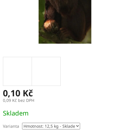
0,10 Kč
0,09 Kč bez DPH
Měrná
Skladem
cena:
Varianta