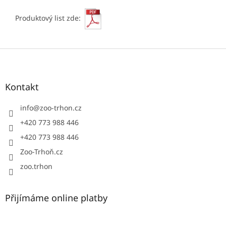
Produktový list zde:
Z
á
p
a
Kontakt
t
í
info
@
zoo-trhon.cz
+420 773 988 446
+420 773 988 446
Zoo-Trhoň.cz
zoo.trhon
Přijímáme online platby