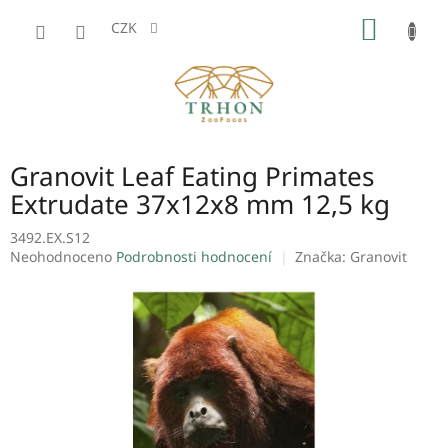
Přejít
NÁKUP
na
CZK
obsah
KOŠÍK
Granovit Leaf Eating Primates
Extrudate 37x12x8 mm 12,5 kg
3492.EX.S12
Průměrné
Neohodnoceno
Podrobnosti hodnocení
Značka:
Granovit
hodnocení
produktu
je
0,0
z
5
hvězdiček.