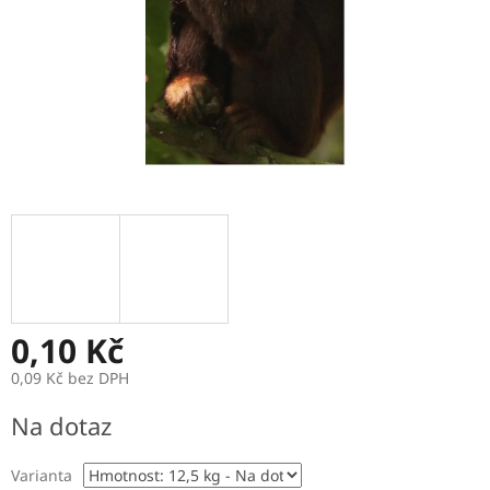
0,10 Kč
0,09 Kč bez DPH
Měrná
Na dotaz
cena:
Varianta