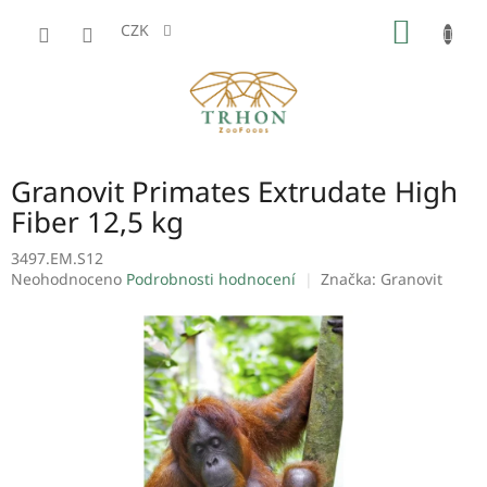
Přejít
NÁKUP
na
CZK
obsah
KOŠÍK
Granovit Primates Extrudate High
Fiber 12,5 kg
3497.EM.S12
Průměrné
Neohodnoceno
Podrobnosti hodnocení
Značka:
Granovit
hodnocení
produktu
je
0,0
z
5
hvězdiček.