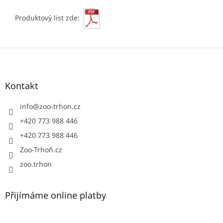
Produktový list zde:
Z
á
p
a
Kontakt
t
í
info
@
zoo-trhon.cz
+420 773 988 446
+420 773 988 446
Zoo-Trhoň.cz
zoo.trhon
Přijímáme online platby