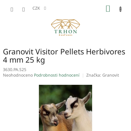
Přejít
NÁKUP
na
CZK
obsah
KOŠÍK
Granovit Visitor Pellets Herbivores
4 mm 25 kg
3630.PA.S25
Průměrné
Neohodnoceno
Podrobnosti hodnocení
Značka:
Granovit
hodnocení
produktu
je
0,0
z
5
hvězdiček.