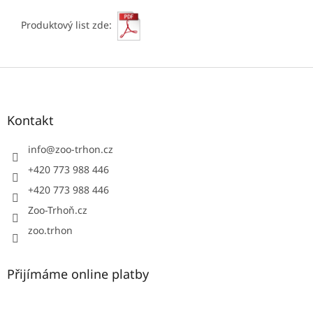
Produktový list zde:
Z
á
p
a
Kontakt
t
í
info
@
zoo-trhon.cz
+420 773 988 446
+420 773 988 446
Zoo-Trhoň.cz
zoo.trhon
Přijímáme online platby