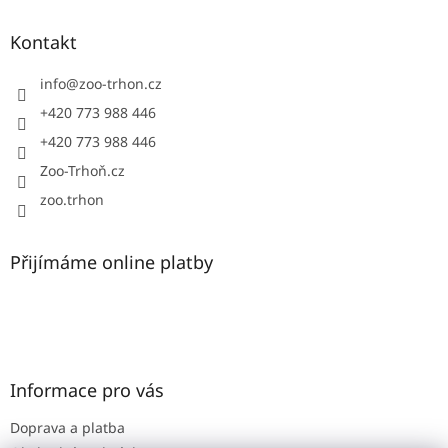
p
a
Kontakt
t
í
info
@
zoo-trhon.cz
+420 773 988 446
+420 773 988 446
Zoo-Trhoň.cz
zoo.trhon
Přijímáme online platby
Informace pro vás
Doprava a platba