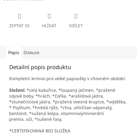
ZEPTAT SE
HLÍDAT
SDÍLET
Popis
Diskuze
Detailní popis produktu
Kompletní krmivo pro velké papoušky v chovném období.
Složení:
*celá kukuřice, *loupaný ječmen, *pražené
sójové boby, *hrách, *čočka, *arašídová jádra,
*slunečnicová jádra, *pražená ovesná krupice, *vojtěška,
* Psyllium, *hnědá rýže, *chia, uhličitan vápenatý,
bentonit, *sušená kelpa, vitaminový/minerální
premix, sůl, *sušené řasy.
*CERTIFIKOVANÁ BIO SLOŽKA