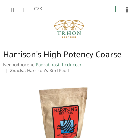
Přejít
NÁKUP
na
CZK
obsah
KOŠÍK
Harrison's High Potency Coarse
Průměrné
Neohodnoceno
Podrobnosti hodnocení
hodnocení
Značka:
Harrison's Bird Food
produktu
je
0,0
z
5
hvězdiček.