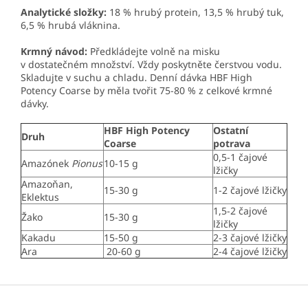
Analytické složky:
18 % hrubý protein, 13,5 % hrubý tuk,
6,5 % hrubá vláknina.
Krmný návod:
Předkládejte volně na misku
v dostatečném množství. Vždy poskytněte čerstvou vodu.
Skladujte v suchu a chladu. Denní dávka HBF High
Potency Coarse by měla tvořit 75-80 % z celkové krmné
dávky.
HBF High Potency
Ostatní
Druh
Coarse
potrava
0,5-1 čajové
Amazónek
Pionus
10-15 g
lžičky
Amazoňan,
15-30 g
1-2 čajové lžičky
Eklektus
1,5-2 čajové
Žako
15-30 g
lžičky
Kakadu
15-50 g
2-3 čajové lžičky
Ara
20-60 g
2-4 čajové lžičky
Z
á