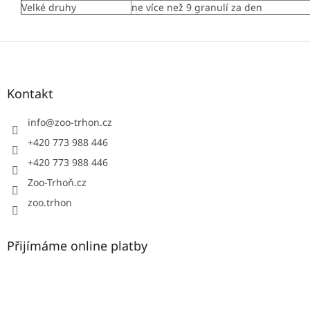
Velké druhy
ne více než 9 granulí za den
Z
á
p
a
Kontakt
t
í
info
@
zoo-trhon.cz
+420 773 988 446
+420 773 988 446
Zoo-Trhoň.cz
zoo.trhon
Přijímáme online platby