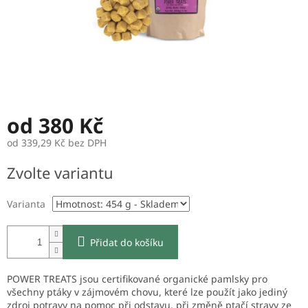
od
380 Kč
od
339,29 Kč
bez DPH
Měrná
Zvolte variantu
cena:
Varianta
Přidat do košíku
POWER TREATS jsou certifikované organické pamlsky pro
všechny ptáky v zájmovém chovu, které lze použít jako jediný
zdroj potravy na pomoc při odstavu, při změně ptačí stravy ze