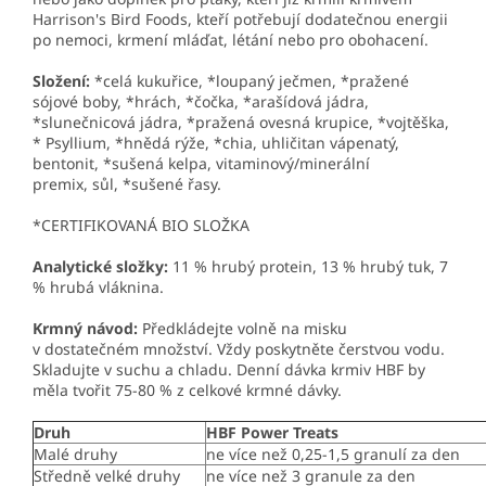
Harrison's Bird Foods, kteří potřebují dodatečnou energii
po nemoci, krmení mláďat, létání nebo pro obohacení.
Složení:
*celá kukuřice, *loupaný ječmen, *pražené
sójové boby, *hrách, *čočka, *arašídová jádra,
*slunečnicová jádra, *pražená ovesná krupice, *vojtěška,
* Psyllium, *hnědá rýže, *chia, uhličitan vápenatý,
bentonit, *sušená kelpa, vitaminový/minerální
premix, sůl, *sušené řasy.
*CERTIFIKOVANÁ BIO SLOŽKA
Analytické složky:
11 % hrubý protein, 13 % hrubý tuk, 7
% hrubá vláknina.
Krmný návod:
Předkládejte volně na misku
v dostatečném množství. Vždy poskytněte čerstvou vodu.
Skladujte v suchu a chladu. Denní dávka krmiv HBF by
měla tvořit 75-80 % z celkové krmné dávky.
Druh
HBF Power Treats
Malé druhy
ne více než 0,25-1,5 granulí za den
Středně velké druhy
ne více než 3 granule za den