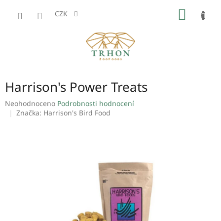
Přejít
NÁKUP
na
CZK
obsah
KOŠÍK
Harrison's Power Treats
Průměrné
Neohodnoceno
Podrobnosti hodnocení
hodnocení
Značka:
Harrison's Bird Food
produktu
je
0,0
z
5
hvězdiček.