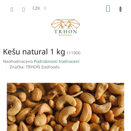
Přejít
NÁKUP
na
CZK
obsah
KOŠÍK
Kešu natural 1 kg
111900
Průměrné
Neohodnoceno
Podrobnosti hodnocení
hodnocení
Značka:
TRHOŇ ZooFoods
produktu
je
0,0
z
5
hvězdiček.