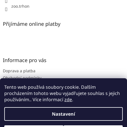
zoo.trhon
Přijímáme online platby
Informace pro vás
Doprava a platba
Obchodní podmínky
Podmínky ochrany osobních údajů
Tento web používá soubory cookie. Dalším
procházením tohoto webu vyjadřujete souhlas s jejich
používáním.. Více informací
zde
.
Vytvořil Shoptet
Nastavení