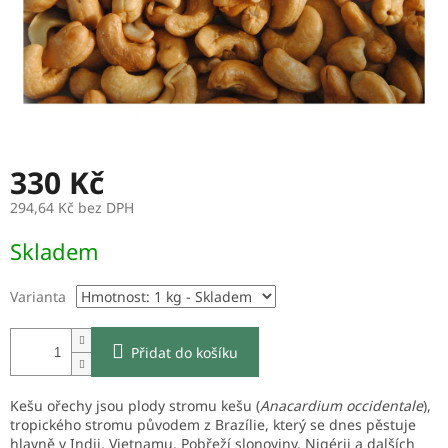
330 Kč
294,64 Kč bez DPH
Měrná
Skladem
cena:
Varianta
Přidat do košíku
Kešu ořechy jsou plody stromu kešu (
Anacardium occidentale
),
tropického stromu původem z Brazílie, který se dnes pěstuje
hlavně v Indii, Vietnamu, Pobřeží slonoviny, Nigérii a dalších