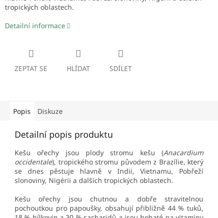
tropických oblastech.
Detailní informace
ZEPTAT SE
HLÍDAT
SDÍLET
Popis
Diskuze
Detailní popis produktu
Kešu ořechy jsou plody stromu kešu (
Anacardium
occidentale
), tropického stromu původem z Brazílie, který
se dnes pěstuje hlavně v Indii, Vietnamu, Pobřeží
slonoviny, Nigérii a dalších tropických oblastech.
Kešu ořechy jsou chutnou a dobře stravitelnou
pochoutkou pro papoušky, obsahují přibližně 44 % tuků,
18 % bílkovin a 30 % sacharidů a jsou bohaté na vitaminy