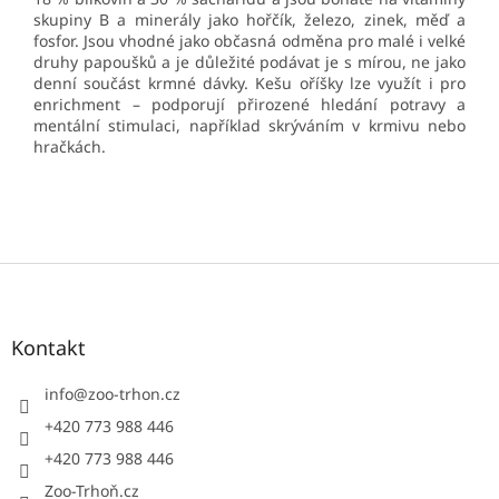
skupiny B a minerály jako hořčík, železo, zinek, měď a
fosfor. Jsou vhodné jako občasná odměna pro malé i velké
druhy papoušků a je důležité podávat je s mírou, ne jako
denní součást krmné dávky. Kešu oříšky lze využít i pro
enrichment – podporují přirozené hledání potravy a
mentální stimulaci, například skrýváním v krmivu nebo
hračkách.
Z
á
p
a
Kontakt
t
í
info
@
zoo-trhon.cz
+420 773 988 446
+420 773 988 446
Zoo-Trhoň.cz