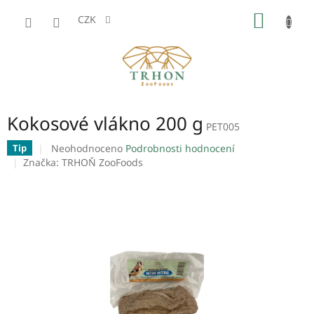
Přejít
NÁKUP
na
CZK
obsah
KOŠÍK
Kokosové vlákno 200 g
PET005
Průměrné
Neohodnoceno
Podrobnosti hodnocení
Tip
hodnocení
Značka:
TRHOŇ ZooFoods
produktu
je
0,0
z
5
hvězdiček.