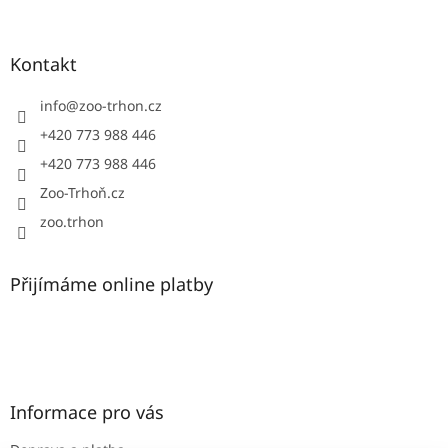
á
p
a
Kontakt
t
í
info
@
zoo-trhon.cz
+420 773 988 446
+420 773 988 446
Zoo-Trhoň.cz
zoo.trhon
Přijímáme online platby
Informace pro vás