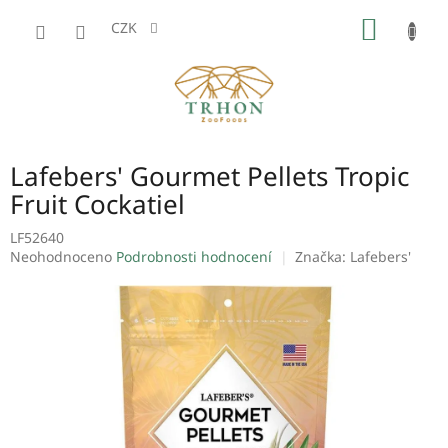
Přejít
NÁKUP
na
CZK
obsah
KOŠÍK
Lafebers' Gourmet Pellets Tropic
Fruit Cockatiel
LF52640
Průměrné
Neohodnoceno
Podrobnosti hodnocení
Značka:
Lafebers'
hodnocení
produktu
je
0,0
z
5
hvězdiček.