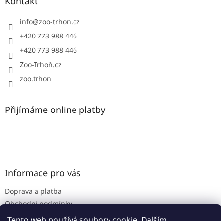
a
Kontakt
t
í
info
@
zoo-trhon.cz
+420 773 988 446
+420 773 988 446
Zoo-Trhoň.cz
zoo.trhon
Přijímáme online platby
Informace pro vás
Doprava a platba
Obchodní podmínky
Podmínky ochrany osobních údajů
Tento web používá soubory cookie. Dalším