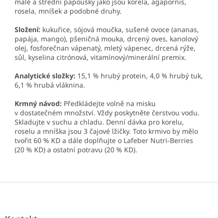
malé a střední papoušky jako jsou korela, agapornis,
rosela, mníšek a podobné druhy.
Složení:
kukuřice, sójová moučka, sušené ovoce (ananas,
papája, mango), pšeničná mouka, drcený oves, kanolový
olej, fosforečnan vápenatý, mletý vápenec, drcená rýže,
sůl, kyselina citrónová, vitamínový/minerální premix.
Analytické složky:
15,1 % hrubý protein, 4,0 % hrubý tuk,
6,1 % hrubá vláknina.
Krmný návod:
Předkládejte volně na misku
v dostatečném množství. Vždy poskytněte čerstvou vodu.
Skladujte v suchu a chladu. Denní dávka pro korelu,
roselu a mníška jsou 3 čajové lžičky. Toto krmivo by mělo
tvořit 60 % KD a dále doplňujte o Lafeber Nutri-Berries
(20 % KD) a ostatní potravu (20 % KD).
Z
á
p