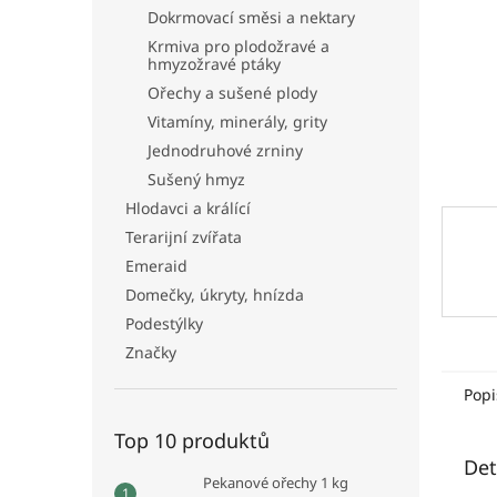
n
Dokrmovací směsi a nektary
e
Krmiva pro plodožravé a
l
hmyzožravé ptáky
Ořechy a sušené plody
Vitamíny, minerály, grity
Jednodruhové zrniny
Sušený hmyz
Hlodavci a králící
Terarijní zvířata
Emeraid
Domečky, úkryty, hnízda
Podestýlky
Značky
Popi
Top 10 produktů
Det
Pekanové ořechy 1 kg