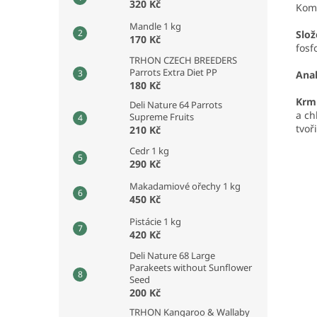
320 Kč
Komp
Mandle 1 kg
Slož
170 Kč
fosf
TRHON CZECH BREEDERS
Parrots Extra Diet PP
Anal
180 Kč
Krm
Deli Nature 64 Parrots
a ch
Supreme Fruits
tvoř
210 Kč
Cedr 1 kg
290 Kč
Makadamiové ořechy 1 kg
450 Kč
Pistácie 1 kg
420 Kč
Deli Nature 68 Large
Parakeets without Sunflower
Seed
200 Kč
TRHON Kangaroo & Wallaby