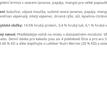
letní krmivo s ovocem (ananas, papája, mango) pro velké papoušky
ení:
kukuřice, sójová moučka, sušené ovoce (ananas, papája, mango
orečnan vápenatý, mletý vápenec, drcená rýže, sůl, kyselina citrón
ytické složky:
14,5% hrubý protein, 3,4 % hrubý tuk, 6,1 % hrubá v
ný návod:
Předkládejte volně na misku v dostatečném množství. Vž
ladu. Denní dávka pro kakadu jsou asi 4 polévkové lžíce a pro aru 5
it 60 % KD a dále doplňujte o Lafeber Nutri-Berries (20 % KD) a osta