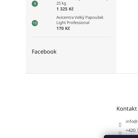
25 kg
1 325 Kč
Avicentra Velký Papoušek
Light Professional
170 Kč
Facebook
Z
á
p
a
t
Kontakt
í
info
@
+420 