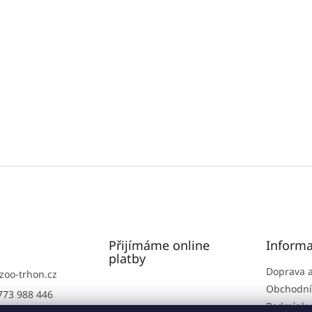
Přijímáme online
Informa
platby
Doprava a
zoo-trhon.cz
Obchodní
773 988 446
Podmínky