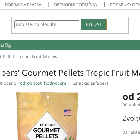
DOPRAVA A PLATBA
OBCHODNÍ PODMÍNKY
PODMÍNKY OC
HLEDAT
načky
 Pellets Tropic Fruit Macaw
ebers' Gourmet Pellets Tropic Fruit 
né
dnoceno
Podrobnosti hodnocení
Značka:
Lafebers'
ení
od
tu
od
258,
Měrná
Zvolt
cena:
ek.
Varianta