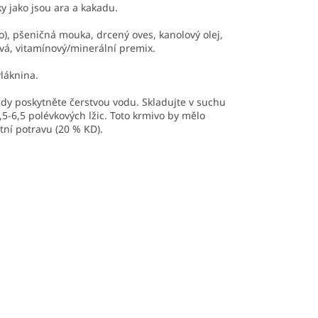
 jako jsou ara a kakadu.
), pšeničná mouka, drcený oves, kanolový olej,
ová, vitamínový/minerální premix.
láknina.
dy poskytněte čerstvou vodu. Skladujte v suchu
,5-6,5 polévkových lžic. Toto krmivo by mělo
tní potravu (20 % KD).