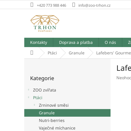
Přejít
+420 773 988 446
info@zoo-trhon.cz
na
obsah
Kontakty
Doprava a platba
O nás
Z
Domů
Ptáci
Granule
Lafebers' Gourmet
P
Laf
o
Přeskočit
s
Kategorie
Průměr
Neoho
kategorie
t
hodnoc
r
produk
ZOO zvířata
a
je
Ptáci
n
0,0
Zrninové směsi
z
n
5
í
Granule
hvězdič
p
Nutri-berries
a
Vaječné míchanice