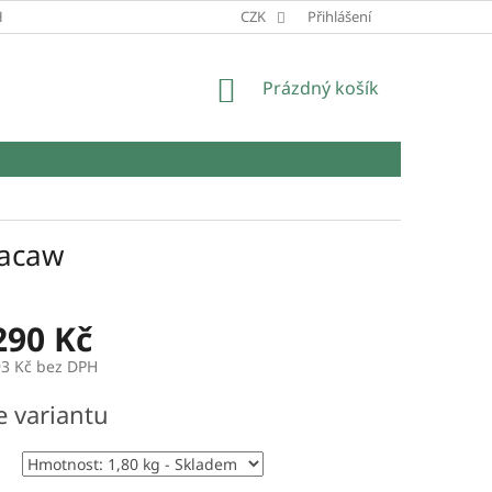
HRANY OSOBNÍCH ÚDAJŮ
CZK
Přihlášení
NÁKUPNÍ
Prázdný košík
KOŠÍK
Macaw
290 Kč
93 Kč
bez DPH
e variantu