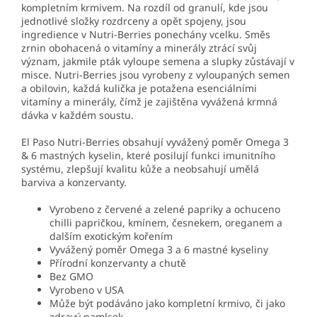
kompletním krmivem. Na rozdíl od granulí, kde jsou
jednotlivé složky rozdrceny a opět spojeny, jsou
ingredience v Nutri-Berries ponechány vcelku. Směs
zrnin obohacená o vitamíny a minerály ztrácí svůj
význam, jakmile pták vyloupe semena a slupky zůstávají v
misce. Nutri-Berries jsou vyrobeny z vyloupaných semen
a obilovin, každá kulička je potažena esenciálními
vitamíny a minerály, čímž je zajištěna vyvážená krmná
dávka v každém soustu.
El Paso Nutri-Berries obsahují vyvážený poměr Omega 3
& 6 mastných kyselin, které posilují funkci imunitního
systému, zlepšují kvalitu kůže a neobsahují umělá
barviva a konzervanty.
Vyrobeno z červené a zelené papriky a ochuceno
chilli papričkou, kmínem, česnekem, oreganem a
dalším exotickým kořením
Vyvážený poměr Omega 3 a 6 mastné kyseliny
Přírodní konzervanty a chutě
Bez GMO
Vyrobeno v USA
Může být podáváno jako kompletní krmivo, či jako
zdravý pamlsek