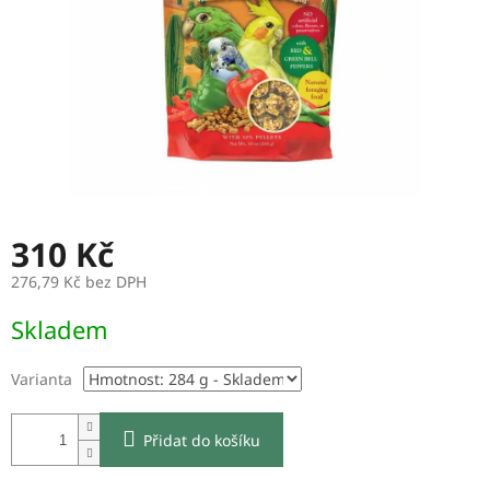
310 Kč
276,79 Kč bez DPH
Měrná
Skladem
cena:
Varianta
Přidat do košíku