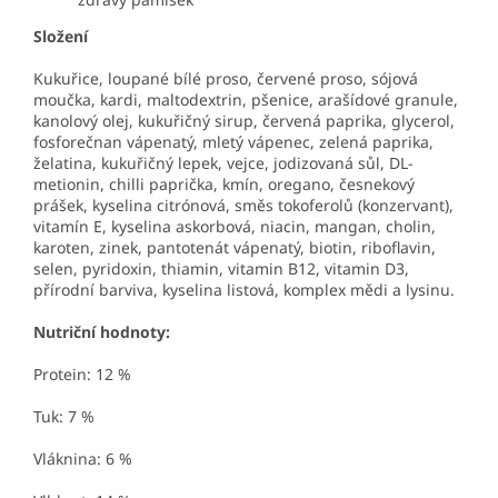
Složení
Kukuřice, loupané bílé proso, červené proso, sójová
moučka, kardi, maltodextrin, pšenice, arašídové granule,
kanolový olej, kukuřičný sirup, červená paprika, glycerol,
fosforečnan vápenatý, mletý vápenec, zelená paprika,
želatina, kukuřičný lepek, vejce, jodizovaná sůl, DL-
metionin, chilli paprička, kmín, oregano, česnekový
prášek, kyselina citrónová, směs tokoferolů (konzervant),
vitamín E, kyselina askorbová, niacin, mangan, cholin,
karoten, zinek, pantotenát vápenatý, biotin, riboflavin,
selen, pyridoxin, thiamin, vitamin B12, vitamin D3,
přírodní barviva, kyselina listová, komplex mědi a lysinu.
Nutriční hodnoty:
Protein: 12 %
Tuk: 7 %
Vláknina: 6 %