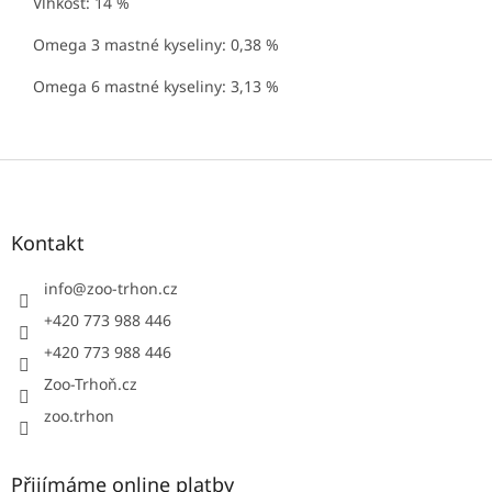
Vlhkost: 14 %
Omega 3 mastné kyseliny: 0,38 %
Omega 6 mastné kyseliny: 3,13 %
Z
á
p
a
Kontakt
t
í
info
@
zoo-trhon.cz
+420 773 988 446
+420 773 988 446
Zoo-Trhoň.cz
zoo.trhon
Přijímáme online platby