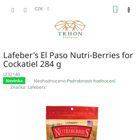
Přejít
NÁKUP
na
CZK
obsah
KOŠÍK
Lafeber's El Paso Nutri-Berries for
Cockatiel 284 g
LF32140
Průměrné
Neohodnoceno
Podrobnosti hodnocení
Novinka
hodnocení
Značka:
Lafebers'
produktu
je
0,0
z
5
hvězdiček.