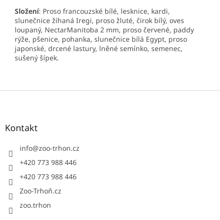
Složení
: Proso francouzské bílé, lesknice, kardi,
slunečnice žíhaná Iregi, proso žluté, čirok bílý, oves
loupaný, NectarManitoba 2 mm, proso červené, paddy
rýže, pšenice, pohanka, slunečnice bílá Egypt, proso
japonské, drcené lastury, lněné semínko, semenec,
sušený šípek.
Z
á
p
a
Kontakt
t
í
info
@
zoo-trhon.cz
+420 773 988 446
+420 773 988 446
Zoo-Trhoň.cz
zoo.trhon