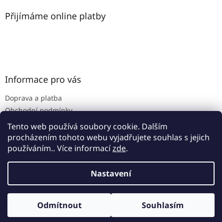
Přijímáme online platby
Informace pro vás
Doprava a platba
Obchodní podmínky
Podmínky ochrany osobních údajů
Tento web používá soubory cookie. Dalším
procházením tohoto webu vyjadřujete souhlas s jejich
používáním.. Více informací
zde
.
Vytvořil Shoptet
Nastavení
Copyright 2026
www.zoo-trhon.cz
. Všechna práva
Odmítnout
Souhlasím
vyhrazena.