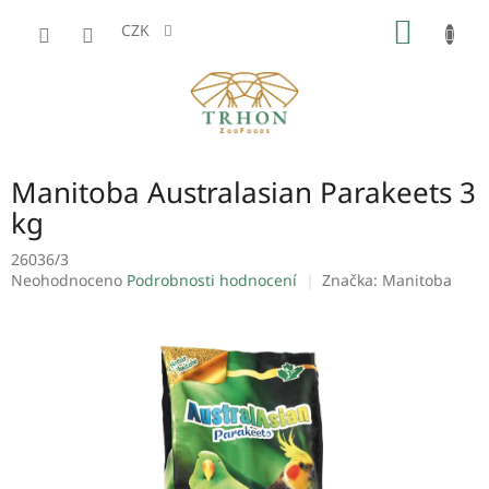
Přejít
NÁKUP
na
CZK
obsah
KOŠÍK
Manitoba Australasian Parakeets 3
kg
26036/3
Průměrné
Neohodnoceno
Podrobnosti hodnocení
Značka:
Manitoba
hodnocení
produktu
je
0,0
z
5
hvězdiček.