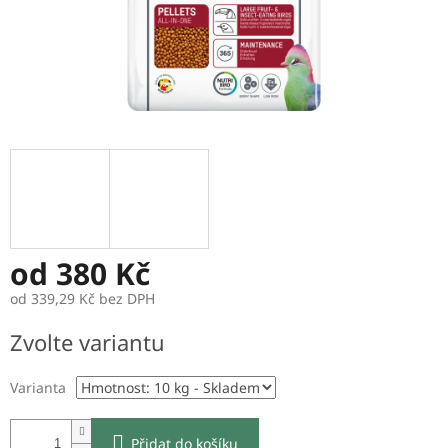
od
380 Kč
od
339,29 Kč
bez DPH
Měrná
Zvolte variantu
cena:
Varianta
Přidat do košíku