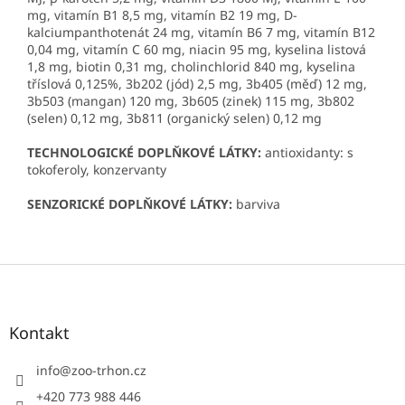
mg, vitamín B1 8,5 mg, vitamín B2 19 mg, D-
kalciumpanthotenát 24 mg, vitamín B6 7 mg, vitamín B12
0,04 mg, vitamín C 60 mg, niacin 95 mg, kyselina listová
1,8 mg, biotin 0,31 mg, cholinchlorid 840 mg, kyselina
tříslová 0,125%, 3b202 (jód) 2,5 mg, 3b405 (měď) 12 mg,
3b503 (mangan) 120 mg, 3b605 (zinek) 115 mg, 3b802
(selen) 0,12 mg, 3b811 (organický selen) 0,12 mg
TECHNOLOGICKÉ DOPLŇKOVÉ LÁTKY:
antioxidanty: s
tokoferoly, konzervanty
SENZORICKÉ DOPLŇKOVÉ LÁTKY:
barviva
Z
á
p
a
Kontakt
t
í
info
@
zoo-trhon.cz
+420 773 988 446