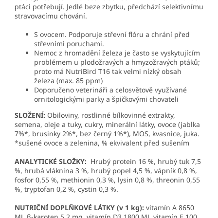
ptáci potřebují. Jedlé beze zbytku, předchází selektivnímu
stravovacímu chování.
S ovocem. Podporuje střevní flóru a chrání před
střevními poruchami.
Nemoc z hromadění železa je často se vyskytujícím
problémem u plodožravých a hmyzožravých ptáků;
proto má NutriBird T16 tak velmi nízký obsah
železa (max. 85 ppm)
Doporučeno veterináři a celosvětově využívané
ornitologickými parky a špičkovými chovateli
SLOŽENÍ:
Obiloviny, rostlinné bílkovinné extrakty,
semena, oleje a tuky, cukry, minerální látky, ovoce (jablka
7%*, brusinky 2%*, bez černý 1%*), MOS, kvasnice, juka.
*sušené ovoce a zelenina, % ekvivalent před sušením
ANALYTICKÉ SLOŽKY:
Hrubý protein 16 %, hrubý tuk 7,5
%, hrubá vláknina 3 %, hrubý popel 4,5 %, vápník 0,8 %,
fosfor 0,55 %, methionin 0,3 %, lysin 0,8 %, threonin 0,55
%, tryptofan 0,2 %, cystin 0,3 %.
NUTRIČNÍ DOPLŇKOVÉ LÁTKY (v 1 kg):
vitamín A 8650
MJ, β-karoten 5,2 mg, vitamín D3 1800 MJ, vitamín E 100