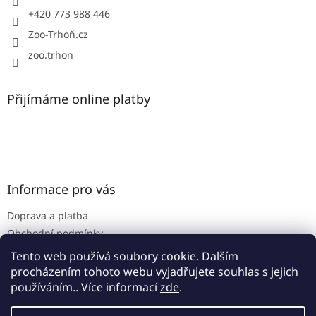
+420 773 988 446
Zoo-Trhoň.cz
zoo.trhon
Přijímáme online platby
Informace pro vás
Doprava a platba
Obchodní podmínky
Podmínky ochrany osobních údajů
Tento web používá soubory cookie. Dalším
procházením tohoto webu vyjadřujete souhlas s jejich
používáním.. Více informací
zde
.
Vytvořil Shoptet