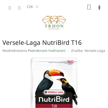
Přejít
NÁKUP
na
CZK
obsah
KOŠÍK
Versele-Laga NutriBird T16
Průměrné
Neohodnoceno
Podrobnosti hodnocení
Značka:
Versele-Laga
hodnocení
produktu
je
0,0
z
5
hvězdiček.