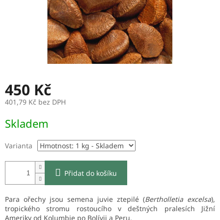
450 Kč
401,79 Kč bez DPH
Měrná
Skladem
cena:
Varianta
Přidat do košíku
Para ořechy jsou semena juvie ztepilé (
Bertholletia excelsa
),
tropického stromu rostoucího v deštných pralesích Jižní
Ameriky od Kolumbie po Bolívii a Peru.