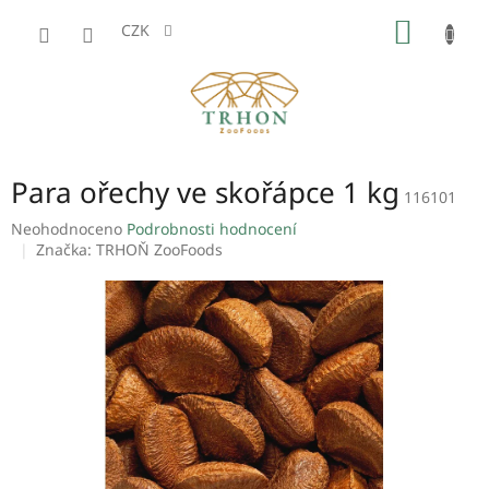
Přejít
NÁKUP
na
CZK
obsah
KOŠÍK
Para ořechy ve skořápce 1 kg
116101
Průměrné
Neohodnoceno
Podrobnosti hodnocení
hodnocení
Značka:
TRHOŇ ZooFoods
produktu
je
0,0
z
5
hvězdiček.