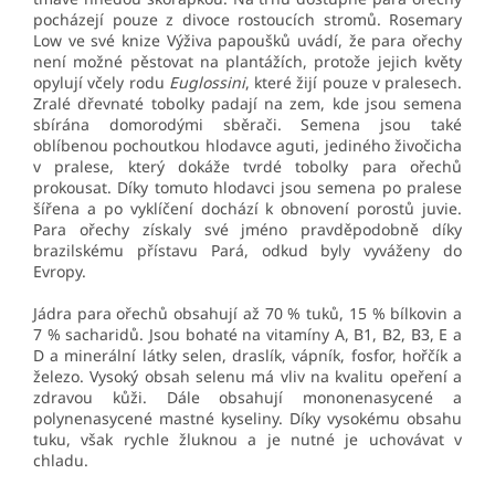
pocházejí pouze z divoce rostoucích stromů. Rosemary
Low ve své knize Výživa papoušků uvádí, že para ořechy
není možné pěstovat na plantážích, protože jejich květy
opylují včely rodu
Euglossini
, které žijí pouze v pralesech.
Zralé dřevnaté tobolky padají na zem, kde jsou semena
sbírána domorodými sběrači. Semena jsou také
oblíbenou pochoutkou hlodavce aguti, jediného živočicha
v pralese, který dokáže tvrdé tobolky para ořechů
prokousat. Díky tomuto hlodavci jsou semena po pralese
šířena a po vyklíčení dochází k obnovení porostů juvie.
Para ořechy získaly své jméno pravděpodobně díky
brazilskému přístavu Pará, odkud byly vyváženy do
Evropy.
Jádra para ořechů obsahují až 70 % tuků, 15 % bílkovin a
7 % sacharidů. Jsou bohaté na vitamíny A, B1, B2, B3, E a
D a minerální látky selen, draslík, vápník, fosfor, hořčík a
železo. Vysoký obsah selenu má vliv na kvalitu opeření a
zdravou kůži. Dále obsahují mononenasycené a
polynenasycené mastné kyseliny. Díky vysokému obsahu
tuku, však rychle žluknou a je nutné je uchovávat v
chladu.