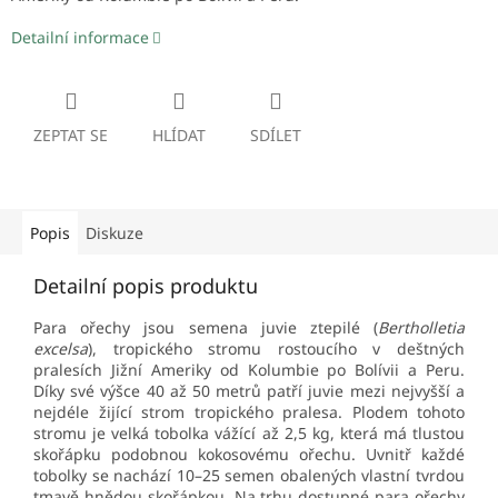
Detailní informace
ZEPTAT SE
HLÍDAT
SDÍLET
Popis
Diskuze
Detailní popis produktu
Para ořechy jsou semena juvie ztepilé (
Bertholletia
excelsa
), tropického stromu rostoucího v deštných
pralesích Jižní Ameriky od Kolumbie po Bolívii a Peru.
Díky své výšce 40 až 50 metrů patří juvie mezi nejvyšší a
nejdéle žijící strom tropického pralesa. Plodem tohoto
stromu je velká tobolka vážící až 2,5 kg, která má tlustou
skořápku podobnou kokosovému ořechu. Uvnitř každé
tobolky se nachází 10–25 semen obalených vlastní tvrdou
tmavě hnědou skořápkou. Na trhu dostupné para ořechy