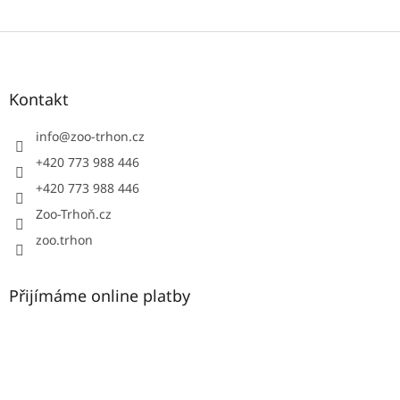
Z
á
p
a
Kontakt
t
í
info
@
zoo-trhon.cz
+420 773 988 446
+420 773 988 446
Zoo-Trhoň.cz
zoo.trhon
Přijímáme online platby