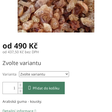
od
490 Kč
od
437,50 Kč
bez DPH
Měrná
Zvolte variantu
cena:
Varianta
Přidat do košíku
Arabská guma - kousky.
Detailní informace