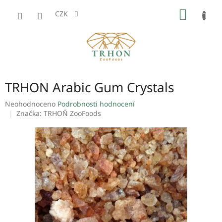
Přejít
NÁKUP
na
CZK
obsah
KOŠÍK
TRHON Arabic Gum Crystals
Průměrné
Neohodnoceno
Podrobnosti hodnocení
hodnocení
Značka:
TRHOŇ ZooFoods
produktu
je
0,0
z
5
hvězdiček.