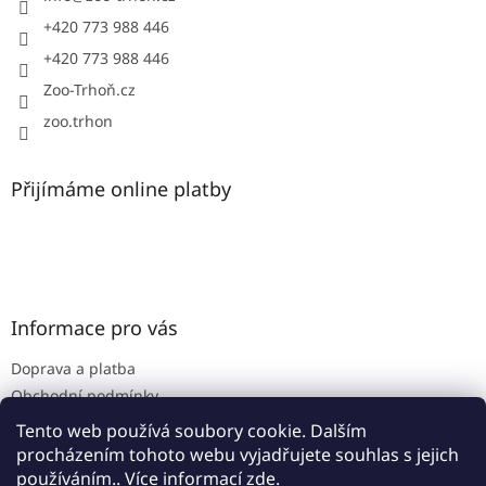
+420 773 988 446
+420 773 988 446
Zoo-Trhoň.cz
zoo.trhon
Přijímáme online platby
Informace pro vás
Doprava a platba
Obchodní podmínky
Podmínky ochrany osobních údajů
Tento web používá soubory cookie. Dalším
procházením tohoto webu vyjadřujete souhlas s jejich
používáním.. Více informací
zde
.