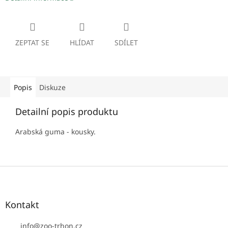
ZEPTAT SE
HLÍDAT
SDÍLET
Popis
Diskuze
Detailní popis produktu
Arabská guma - kousky.
Z
á
p
a
Kontakt
t
í
info
@
zoo-trhon.cz