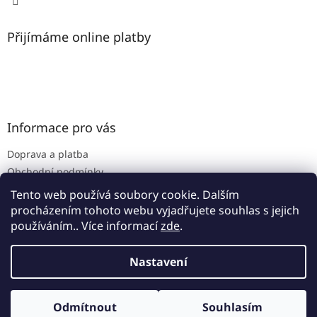
Přijímáme online platby
Informace pro vás
Doprava a platba
Obchodní podmínky
Podmínky ochrany osobních údajů
Tento web používá soubory cookie. Dalším
procházením tohoto webu vyjadřujete souhlas s jejich
používáním.. Více informací
zde
.
Vytvořil Shoptet
Nastavení
Copyright 2026
www.zoo-trhon.cz
. Všechna práva
Odmítnout
Souhlasím
vyhrazena.