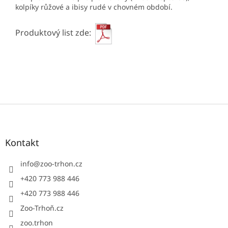
kolpíky růžové
a ibisy rudé v chovném období.
Produktový list zde:
Z
á
p
a
Kontakt
t
í
info
@
zoo-trhon.cz
+420 773 988 446
+420 773 988 446
Zoo-Trhoň.cz
zoo.trhon