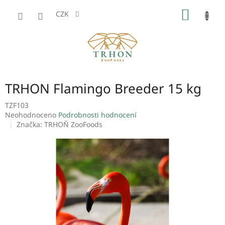
Přejít
NÁKUP
na
CZK
obsah
KOŠÍK
TRHON Flamingo Breeder 15 kg
TZF103
Průměrné
Neohodnoceno
Podrobnosti hodnocení
hodnocení
Značka:
TRHOŇ ZooFoods
produktu
je
0,0
z
5
hvězdiček.