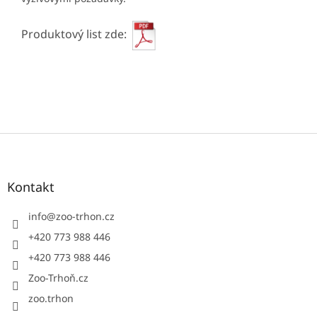
Produktový list zde:
Z
á
p
a
Kontakt
t
í
info
@
zoo-trhon.cz
+420 773 988 446
+420 773 988 446
Zoo-Trhoň.cz
zoo.trhon