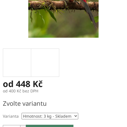
od
448 Kč
od
400 Kč
bez DPH
Měrná
Zvolte variantu
cena:
Varianta