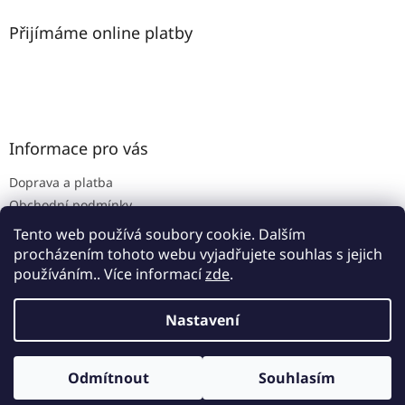
Přijímáme online platby
Informace pro vás
Doprava a platba
Obchodní podmínky
Podmínky ochrany osobních údajů
Tento web používá soubory cookie. Dalším
procházením tohoto webu vyjadřujete souhlas s jejich
používáním.. Více informací
zde
.
Vytvořil Shoptet
Nastavení
Copyright 2026
www.zoo-trhon.cz
. Všechna práva
Odmítnout
Souhlasím
vyhrazena.