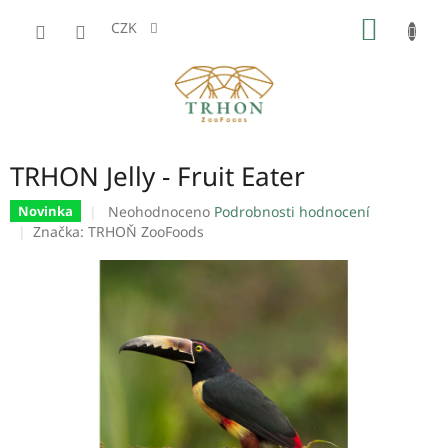
Přejít
NÁKUP
na
CZK
obsah
KOŠÍK
TRHON Jelly - Fruit Eater
Průměrné
Neohodnoceno
Podrobnosti hodnocení
Novinka
hodnocení
Značka:
TRHOŇ ZooFoods
produktu
je
0,0
z
5
hvězdiček.