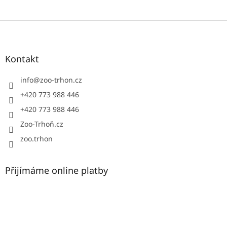
Z
á
p
a
Kontakt
t
í
info
@
zoo-trhon.cz
+420 773 988 446
+420 773 988 446
Zoo-Trhoň.cz
zoo.trhon
Přijímáme online platby