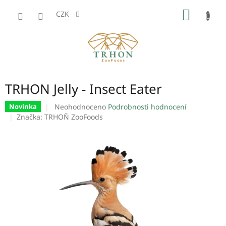
Přejít
NÁKUP
na
CZK
obsah
KOŠÍK
TRHON Jelly - Insect Eater
Průměrné
Neohodnoceno
Podrobnosti hodnocení
Novinka
hodnocení
Značka:
TRHOŇ ZooFoods
produktu
je
0,0
z
5
hvězdiček.