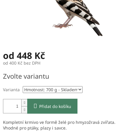
od
448 Kč
od
400 Kč
bez DPH
Měrná
Zvolte variantu
cena:
Varianta
Přidat do košíku
Kompletní krmivo ve formě želé pro hmyzožravá zvířata.
Vhodné pro ptáky, plazy i savce.