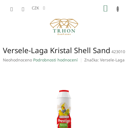
Přejít
NÁKUP
na
CZK
obsah
KOŠÍK
Versele-Laga Kristal Shell Sand
423010
Průměrné
Neohodnoceno
Podrobnosti hodnocení
Značka:
Versele-Laga
hodnocení
produktu
je
0,0
z
5
hvězdiček.