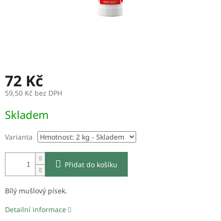
72 Kč
59,50 Kč bez DPH
Měrná
Skladem
cena:
Varianta
Přidat do košíku
Bílý mušlový písek.
Detailní informace