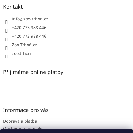
a
Kontakt
t
í
info
@
zoo-trhon.cz
+420 773 988 446
+420 773 988 446
Zoo-Trhoň.cz
zoo.trhon
Přijímáme online platby
Informace pro vás
Doprava a platba
Obchodní podmínky