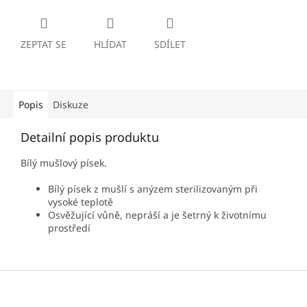
ZEPTAT SE
HLÍDAT
SDÍLET
Popis
Diskuze
Detailní popis produktu
Bílý mušlový písek.
Bílý písek z mušlí s anýzem sterilizovaným při
vysoké teplotě
Osvěžující vůně, nepráší a je šetrný k životnímu
prostředí
Z
á
p