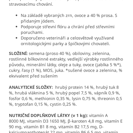
stravovacímu chování.
Na základě vybraných zrn, ovoce a 40 % prosa. S
přidaným jódem.
Podporuje střevní flóru a chrání před střevními
poruchami.
Doporučeno veterináři a celosvětově využívané
ornitologickými parky a špičkovými chovateli.
SLOŽENÍ:
semena (proso 40 %), obiloviny, zelenina,
rostlinné bílkovinné extrakty, vedlejší výrobky rostlinného
původu, minerální látky, oleje a tuky, ovoce (jablka 5 %*),
cukry, řasy (1 %), MOS, juka. *sušené ovoce a zelenina, %
ekvivalent před sušením
ANALYTICKÉ SLOŽKY:
hrubý protein 14 %, hrubý tuk 8
%, hrubá vláknina 5 %, hrubý popel 7,5 %, vápník 0,9 %,
fosfor 0,6 %, methionin 0,35 %, lysin 0,75 %, threonin 0,5
%, tryptofan 0,15 %, cystin 0,25 %
.
NUTRIČNÍ DOPLŇKOVÉ LÁTKY (v 1 kg):
vitamín A
8000 MJ, vitamín D3 1650 MJ, β-karoten 4,8 mg, vitamín E
90 mg, vitamín B1 8 mg, vitamín B2 17,5 mg, D-
kalciumpanthotenát 22 mg, vitamín B6 6,5 mg, vitamín