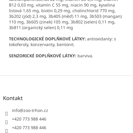
B12 0,03 mg, vitamín C 55 mg, niacin 90 mg, kyselina
listová 1,65 mg, biotin 0,29 mg, cholinchlorid 770 mg,
3b202 (jód) 2,3 mg, 3b405 (měď) 11 mg, 3b503 (mangan)
110 mg, 3b605 (zinek) 105 mg, 3b802 (selen) 0,11 mg,
3b811 (organický selen) 0,11 mg
TECHNOLOGICKÉ DOPLŇKOVÉ LÁTKY:
antioxidanty: s
tokoferoly, konzervanty, bentonit.
SENZORICKÉ DOPLŇKOVÉ LÁTKY:
barviva.
Z
á
p
a
Kontakt
t
í
info
@
zoo-trhon.cz
+420 773 988 446
+420 773 988 446