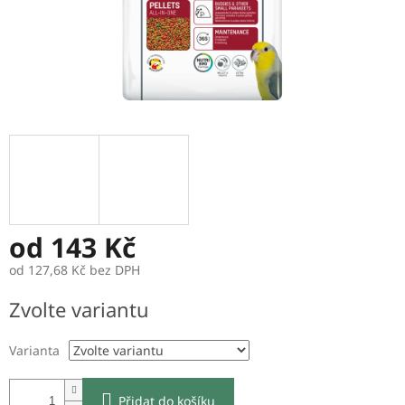
od
143 Kč
od
127,68 Kč
bez DPH
Měrná
Zvolte variantu
cena:
Varianta
Přidat do košíku