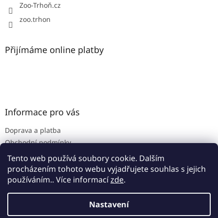
Zoo-Trhoň.cz
zoo.trhon
Přijímáme online platby
Informace pro vás
Doprava a platba
Obchodní podmínky
Podmínky ochrany osobních údajů
Tento web používá soubory cookie. Dalším
procházením tohoto webu vyjadřujete souhlas s jejich
používáním.. Více informací
zde
.
Vytvořil Shoptet
Nastavení