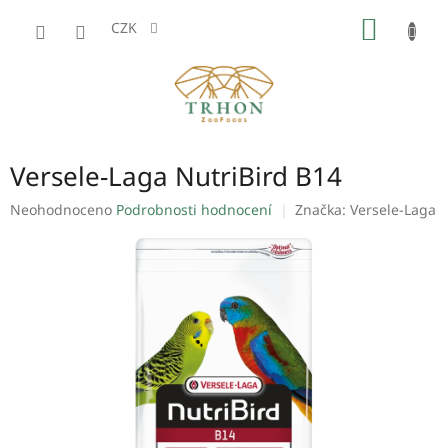
Přejít
NÁKUP
na
CZK
obsah
KOŠÍK
Versele-Laga NutriBird B14
Průměrné
Neohodnoceno
Podrobnosti hodnocení
Značka:
Versele-Laga
hodnocení
produktu
je
0,0
z
5
hvězdiček.