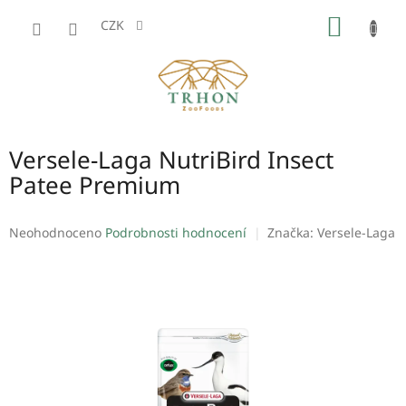
Přejít
NÁKUP
na
CZK
obsah
KOŠÍK
Versele-Laga NutriBird Insect
Patee Premium
Průměrné
Neohodnoceno
Podrobnosti hodnocení
Značka:
Versele-Laga
hodnocení
produktu
je
0,0
z
5
hvězdiček.