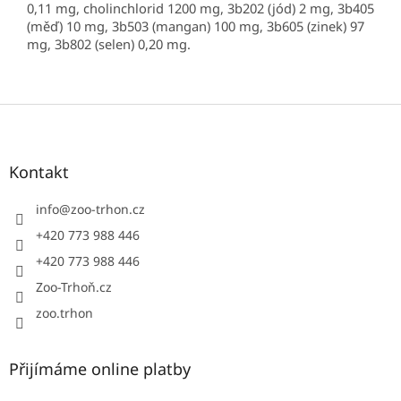
0,11 mg, cholinchlorid 1200 mg, 3b202 (jód) 2 mg, 3b405
(měď) 10 mg, 3b503 (mangan) 100 mg, 3b605 (zinek) 97
mg, 3b802 (selen) 0,20 mg.
Z
á
p
a
Kontakt
t
í
info
@
zoo-trhon.cz
+420 773 988 446
+420 773 988 446
Zoo-Trhoň.cz
zoo.trhon
Přijímáme online platby