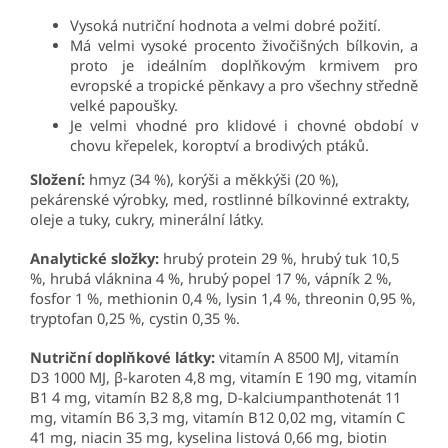
Vysoká nutriční hodnota a velmi dobré požití.
Má velmi vysoké procento živočišných bílkovin, a
proto je ideálním doplňkovým krmivem pro
evropské a tropické pěnkavy a pro všechny středně
velké papoušky.
Je velmi vhodné pro klidové i chovné období v
chovu křepelek, koroptví a brodivých ptáků.
Složení:
hmyz (34 %), korýši a měkkýši (20 %),
pekárenské výrobky, med, rostlinné bílkovinné extrakty,
oleje a tuky, cukry, minerální látky.
Analytické složky:
hrubý
protein 29 %, hrubý tuk 10,5
%, hrubá vláknina 4 %, hrubý popel 17 %, vápník 2 %,
fosfor 1 %, methionin 0,4 %, lysin 1,4 %, threonin 0,95 %,
tryptofan 0,25 %, cystin 0,35 %.
Nutriční doplňkové látky:
vitamín A 8500 MJ, vitamín
D3 1000 MJ, β-karoten 4,8 mg, vitamín E 190 mg, vitamín
B1 4 mg, vitamín B2 8,8 mg, D-kalciumpanthotenát 11
mg, vitamín B6 3,3 mg, vitamín B12 0,02 mg, vitamín C
41 mg, niacin 35 mg, kyselina listová 0,66 mg, biotin