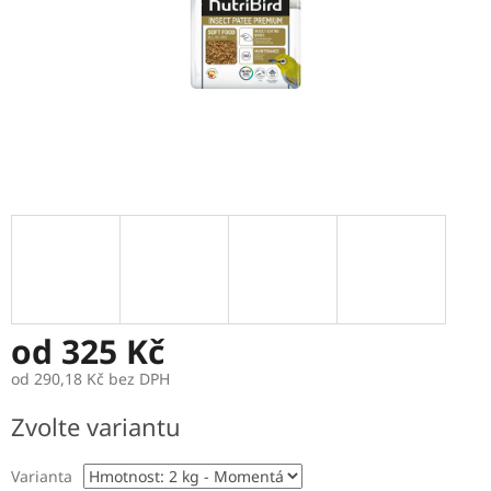
od
325 Kč
od
290,18 Kč
bez DPH
Měrná
Zvolte variantu
cena:
Varianta