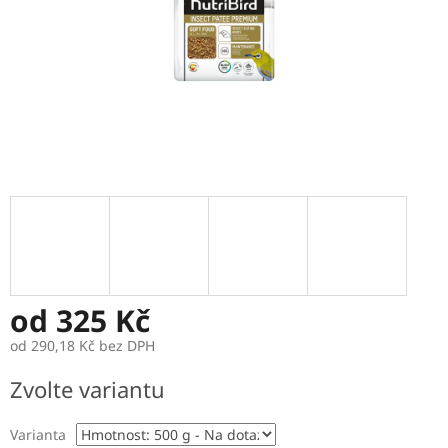
od
325 Kč
od
290,18 Kč
bez DPH
Měrná
Zvolte variantu
cena:
Varianta