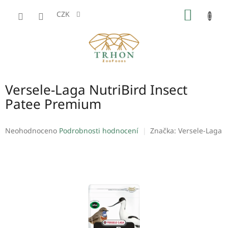
Přejít
NÁKUP
na
CZK
obsah
KOŠÍK
Versele-Laga NutriBird Insect
Patee Premium
Průměrné
Neohodnoceno
Podrobnosti hodnocení
Značka:
Versele-Laga
hodnocení
produktu
je
0,0
z
5
hvězdiček.