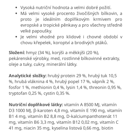
Vysoká nutriční hodnota a velmi dobré požití.
Má velmi vysoké procento živočišných bílkovin, a
proto je ideálním doplňkovým krmivem pro
evropské a tropické pěnkavy a pro všechny středně
velké papoušky.
Je velmi vhodné pro klidové i chovné období v
chovu křepelek, koroptví a brodivých ptáků.
Složení:
hmyz (34 %), korýši a měkkýši (20 %),
pekárenské výrobky, med, rostlinné bílkovinné extrakty,
oleje a tuky, cukry, minerální látky.
Analytické složky:
hrubý
protein 29 %, hrubý tuk 10,5
%, hrubá vláknina 4 %, hrubý popel 17 %, vápník 2 %,
fosfor 1 %, methionin 0,4 %, lysin 1,4 %, threonin 0,95 %,
tryptofan 0,25 %, cystin 0,35 %.
Nutriční doplňkové látky:
vitamín A 8500 MJ, vitamín
D3 1000 MJ, β-karoten 4,8 mg, vitamín E 190 mg, vitamín
B1 4 mg, vitamín B2 8,8 mg, D-kalciumpanthotenát 11
mg, vitamín B6 3,3 mg, vitamín B12 0,02 mg, vitamín C
41 mg, niacin 35 mg, kyselina listová 0,66 mg, biotin