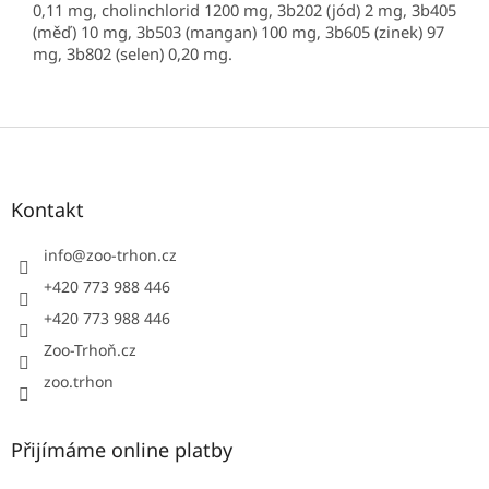
0,11 mg, cholinchlorid 1200 mg, 3b202 (jód) 2 mg, 3b405
(měď) 10 mg, 3b503 (mangan) 100 mg, 3b605 (zinek) 97
mg, 3b802 (selen) 0,20 mg.
Z
á
p
a
Kontakt
t
í
info
@
zoo-trhon.cz
+420 773 988 446
+420 773 988 446
Zoo-Trhoň.cz
zoo.trhon
Přijímáme online platby