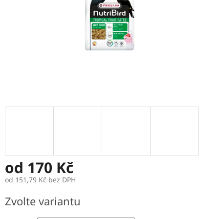
od
170 Kč
od
151,79 Kč
bez DPH
Měrná
Zvolte variantu
cena: