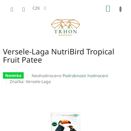
Přejít
NÁKUP
na
CZK
obsah
KOŠÍK
Versele-Laga NutriBird Tropical
Fruit Patee
Průměrné
Neohodnoceno
Podrobnosti hodnocení
Novinka
hodnocení
Značka:
Versele-Laga
produktu
je
0,0
z
5
hvězdiček.