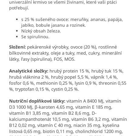
univerzální krmivo se všemi živinami, které vaši ptáci
potřebují.
s 25 % sušeného ovoce: meruňky, ananas, papája,
jablko, bobule jasanu a rozinek.
Nízký obsah železa.
Se spirulinou.
Složení:
pekárenské výrobky, ovoce (20 %), rostlinné
bílkovinné extrakty, oleje a tuky, med, cukry, minerální
látky, řasy (spirulina), FOS, MOS
.
Analytické složky:
hrubý protein
15 %, hrubý tuk 15 %,
hrubá vláknina 2 %, hrubý popel 5,5 %, vápník 1,4 %,
fosfor 0,6 %, methionin 0,25 %, lysin 0,9 %, threonin 0,55
%, tryptofan 0,15 %, cystin 0,25 %
.
Nutriční doplňkové látky:
vitamín A 8400 MJ, vitamín
D3 1000 MJ, β-karoten 4,65 mg, vitamín E 185 mg,
vitamín B1 3,85 mg, vitamín B2 8,6 mg, D-
kalciumpanthotenát 10,5 mg, vitamín B6 3,2 mg, vitamín
B12 0,02 mg, vitamín C 40 mg, niacin 35 mg, kyselina
listová 0,65 mg, biotin 0,11 mg, cholinchlorid 1200 mg,