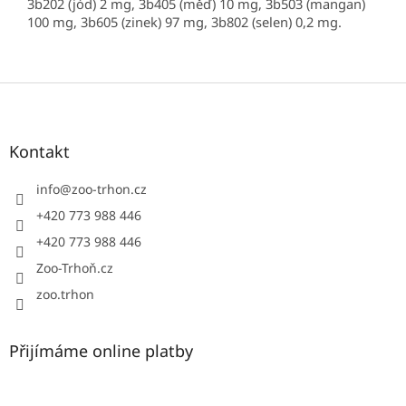
3b202 (jód) 2 mg, 3b405 (měď) 10 mg, 3b503 (mangan)
100 mg, 3b605 (zinek) 97 mg, 3b802 (selen) 0,2 mg
.
Z
á
p
a
Kontakt
t
í
info
@
zoo-trhon.cz
+420 773 988 446
+420 773 988 446
Zoo-Trhoň.cz
zoo.trhon
Přijímáme online platby