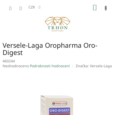
Přejít
NÁKUP
na
CZK
obsah
KOŠÍK
Versele-Laga Oropharma Oro-
Digest
460244
Průměrné
Neohodnoceno
Podrobnosti hodnocení
Značka:
Versele-Laga
hodnocení
produktu
je
0,0
z
5
hvězdiček.