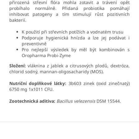
přirozená střevní flóra mohla zotavit a trávení opět
probíhalo normálně. Přidaná probiotika pomáhají
inhibovat patogeny a tím stimulují růst pozitivních
bakterií.
K použití při střevních potížích a vodnatém trusu
Podporuje hygienická hnízda a lze jej podávat i
preventivně
Pro nejlepší výsledek by měl být kombinován s
Oropharma Probi-Zyme
Složení:
vláknina z jablek a citrusových plodů, dextróza,
chlorid sodný, mannan-oligosacharidy (MOS).
Nutriční doplňkové látky:
3b603 zinek (oxid zinečnatý)
6750 mg 1x1011 CFU.
Zootechnická aditiva:
Bacillus velezensis
DSM 15544.
Z
á
p