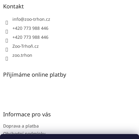
a
Kontakt
t
í
info
@
zoo-trhon.cz
+420 773 988 446
+420 773 988 446
Zoo-Trhoň.cz
zoo.trhon
Přijímáme online platby
Informace pro vás
Doprava a platba
Obchodní podmínky