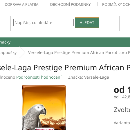
DOPRAVA A PLATBA
OBCHODNÍ PODMÍNKY
PODMÍNKY OC
HLEDAT
načky
 papoušky
Versele-Laga Prestige Premium African Parrot Loro 
sele-Laga Prestige Premium African 
né
dnoceno
Podrobnosti hodnocení
Značka:
Versele-Laga
ení
od
tu
od
142,
Měrná
Zvolt
cena:
ek.
Varianta