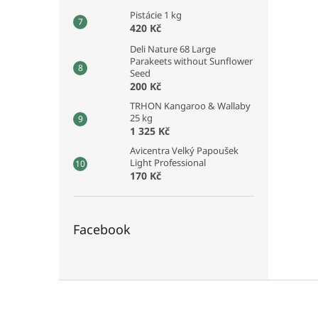
Pistácie 1 kg
420 Kč
Deli Nature 68 Large
Parakeets without Sunflower
Seed
200 Kč
TRHON Kangaroo & Wallaby
25 kg
1 325 Kč
Avicentra Velký Papoušek
Light Professional
170 Kč
Facebook
Z
á
p