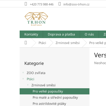
Přejít
+420 773 988 446
info@zoo-trhon.cz
na
obsah
Kontakty
Doprava a platba
O nás
Z
Domů
Ptáci
Zrninové směsi
Pro velké
P
Ver
o
Přeskočit
s
Kategorie
Průměr
Neoho
kategorie
t
hodnoc
r
produk
ZOO zvířata
a
je
Ptáci
n
0,0
Zrninové směsi
z
n
5
í
Pro velké papoušky
hvězdič
p
Pro malé a střední papoušky
a
Pro astrildovité ptáky