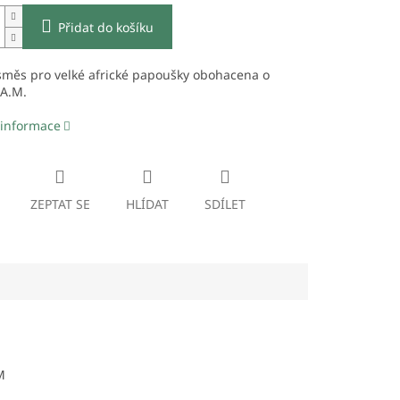
Přidat do košíku
směs pro velké africké papoušky obohacena o
.A.M.
 informace
ZEPTAT SE
HLÍDAT
SDÍLET
M