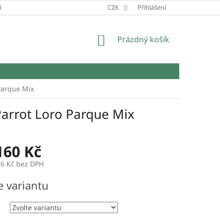
HRANY OSOBNÍCH ÚDAJŮ
CZK
Přihlášení
NÁKUPNÍ
Prázdný košík
KOŠÍK
Parque Mix
Parrot Loro Parque Mix
160 Kč
86 Kč
bez DPH
e variantu