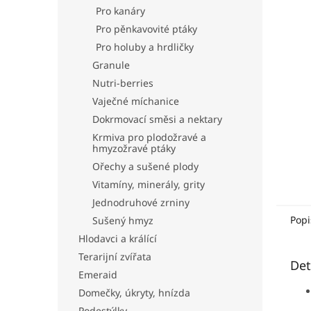
n
Pro kanáry
e
Pro pěnkavovité ptáky
l
Pro holuby a hrdličky
Granule
Nutri-berries
Vaječné míchanice
Dokrmovací směsi a nektary
Krmiva pro plodožravé a
hmyzožravé ptáky
Ořechy a sušené plody
Vitamíny, minerály, grity
Jednodruhové zrniny
Popi
Sušený hmyz
Hlodavci a králící
Terarijní zvířata
Det
Emeraid
Domečky, úkryty, hnízda
Podestýlky